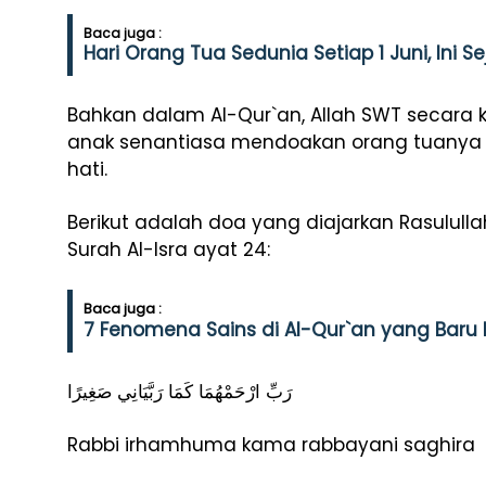
Baca juga :
Hari Orang Tua Sedunia Setiap 1 Juni, Ini 
Bahkan dalam Al-Qur`an, Allah SWT secara
anak senantiasa mendoakan orang tuanya
hati.
Berikut adalah doa yang diajarkan Rasulull
Surah Al-Isra ayat 24:
Baca juga :
7 Fenomena Sains di Al-Qur`an yang Baru 
رَبِّ ارْحَمْهُمَا كَمَا رَبَّيَانِي صَغِيرًا
Rabbi irhamhuma kama rabbayani saghira