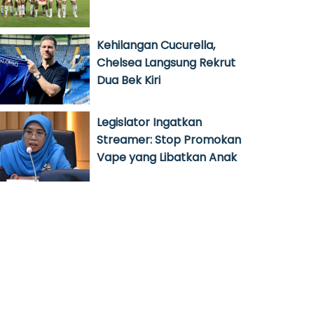
Kehilangan Cucurella,
Chelsea Langsung Rekrut
Dua Bek Kiri
Legislator Ingatkan
Streamer: Stop Promokan
Vape yang Libatkan Anak