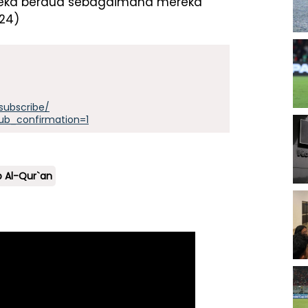
ereka berdua sebagaimana mereka
 24)
subscribe/
ub_confirmation=1
b Al-Qur`an