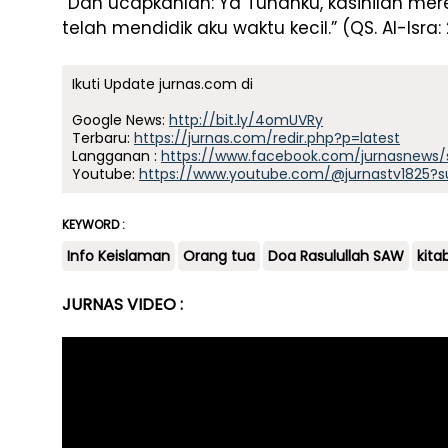
“Dan ucapkanlah: Ya Tuhanku, kasihilah m
telah mendidik aku waktu kecil.” (QS. Al-Isra:
Ikuti Update jurnas.com di
Google News:
http://bit.ly/4omUVRy
Terbaru:
https://jurnas.com/redir.php?p=latest
Langganan :
https://www.facebook.com/jurnasnews/
Youtube:
https://www.youtube.com/@jurnastv1825?s
KEYWORD :
Info Keislaman
Orang tua
Doa Rasulullah SAW
kita
JURNAS VIDEO :