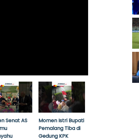
n Senat AS
Momen Istri Bupati
emu
Pemalang Tiba di
nyahu
Gedung KPK