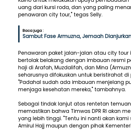
KBIHU untuk melakukan upaya pembadalan (
uang dari kursi roda, dan yang paling men
penawaran city tour," tegas Selly.
Baca juga :
Sambut Fase Armuzna, Jemaah Dianjurkan B
Penawaran paket jalan-jalan atau city tour 
bertolak belakang dengan imbauan resmi p
haji di Arafah, Muzdalifah, dan Mina (Armuz
seharusnya difokuskan untuk beristirahat
"Padahal sudah ada imbauan menjelang p
menjaga kesehatan mereka," tambahnya.
Sebagai tindak lanjut atas rentetan temuan d
memastikan bahwa Timwas DPR RI akan mem
yang lebih tinggi. "Tentu ini nanti akan k
Amirul Hajj maupun dengan pihak Kementeria