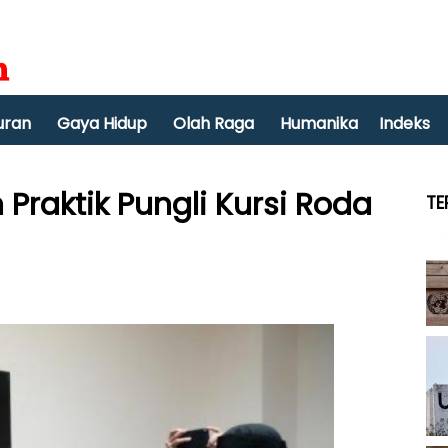
uran
Gaya Hidup
Olah Raga
Humanika
Indeks
Praktik Pungli Kursi Roda
TE