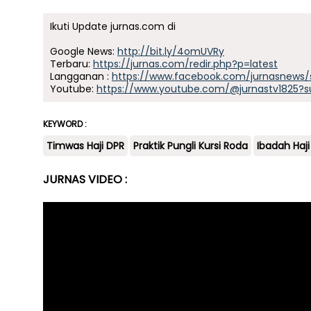
Ikuti Update jurnas.com di
Google News:
http://bit.ly/4omUVRy
Terbaru:
https://jurnas.com/redir.php?p=latest
Langganan :
https://www.facebook.com/jurnasnews/
Youtube:
https://www.youtube.com/@jurnastv1825?s
KEYWORD :
Timwas Haji DPR
Praktik Pungli Kursi Roda
Ibadah Haji
JURNAS VIDEO :