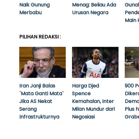
Naik Gunung
Menag: Beliau Ada
Guna
Merbabu
Urusan Negara
Pende
Main 
PILIHAN REDAKSI :
Iran Janji Balas
Harga Djed
900 P
`Mata Ganti Mata`
Spence
Diker
Jika AS Nekat
Kemahalan, Inter
Demo
Serang
Milan Mundur dari
Plus 
Infrastrukturnya
Negosiasi
Grabe