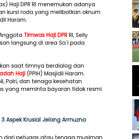
as) Haji DPR RI menemukan adanya
nan kursi roda yang melibatkan oknum
il Haram.
 Anggota
Timwas Haji DPR
RI, Selly
an langsung di area Sa`i pada
tkan saat timnya berdialog dan
badah Haji
(PPIH) Masjidil Haram.
I, Polri, dan tenaga kesehatan
s yang meminta bayaran tidak resmi
n 3 Aspek Krusial Jelang Armuzna
m dari petugas atau tenaga musiman