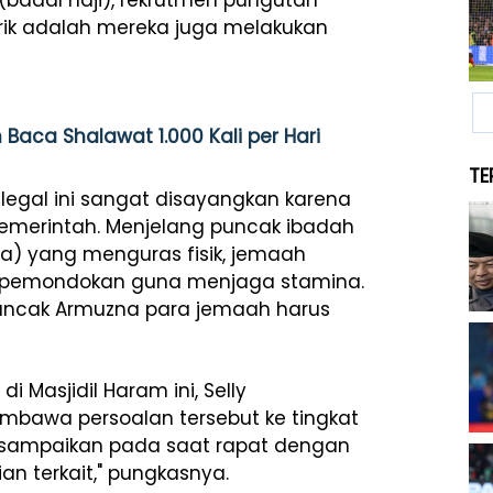
badal haji), rekrutmen pungutan
arik adalah mereka juga melakukan
aca Shalawat 1.000 Kali per Hari
TE
ilegal ini sangat disayangkan karena
emerintah. Menjelang puncak ibadah
na) yang menguras fisik, jemaah
 di pemondokan guna menjaga stamina.
uncak Armuzna para jemaah harus
i Masjidil Haram ini, Selly
bawa persoalan tersebut ke tingkat
ami sampaikan pada saat rapat dengan
n terkait," pungkasnya.