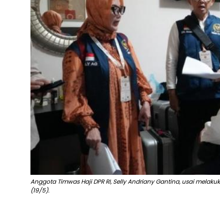
Anggota Timwas Haji DPR RI, Selly Andriany Gantina, usai melak
(19/5).