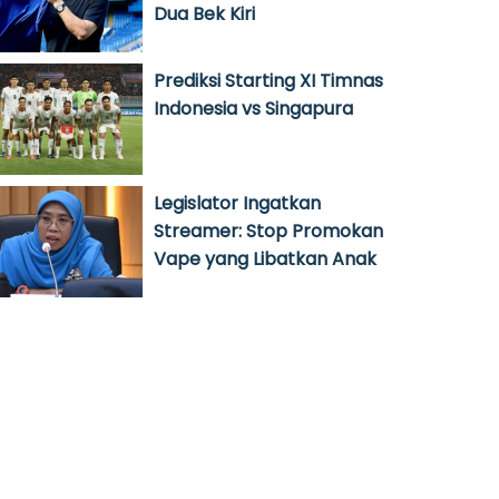
Dua Bek Kiri
Prediksi Starting XI Timnas
Indonesia vs Singapura
Legislator Ingatkan
Streamer: Stop Promokan
Vape yang Libatkan Anak