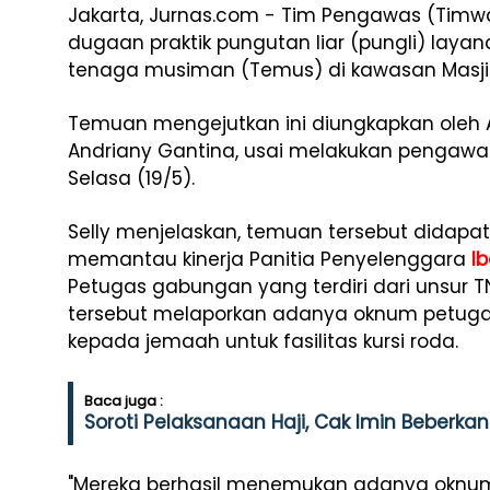
Jakarta, Jurnas.com - Tim Pengawas (Timw
dugaan praktik pungutan liar (pungli) laya
tenaga musiman (Temus) di kawasan Masjid
Temuan mengejutkan ini diungkapkan oleh
Andriany Gantina, usai melakukan pengawas
Selasa (19/5).
Selly menjelaskan, temuan tersebut didapa
memantau kinerja Panitia Penyelenggara
I
Petugas gabungan yang terdiri dari unsur TN
tersebut melaporkan adanya oknum petuga
kepada jemaah untuk fasilitas kursi roda.
Baca juga :
Soroti Pelaksanaan Haji, Cak Imin Beberka
"Mereka berhasil menemukan adanya oknu