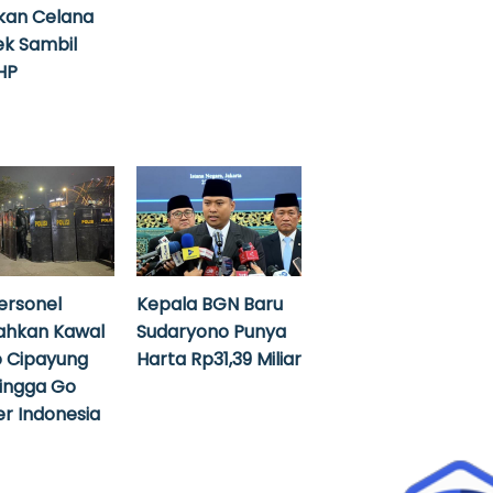
kan Celana
k Sambil
HP
ersonel
Kepala BGN Baru
ahkan Kawal
Sudaryono Punya
 Cipayung
Harta Rp31,39 Miliar
hingga Go
r Indonesia