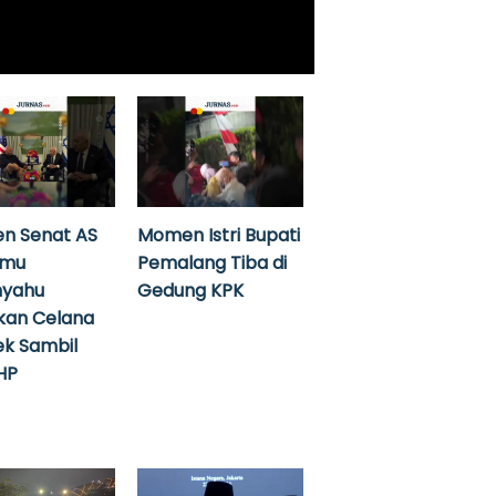
n Senat AS
Momen Istri Bupati
emu
Pemalang Tiba di
nyahu
Gedung KPK
kan Celana
k Sambil
HP