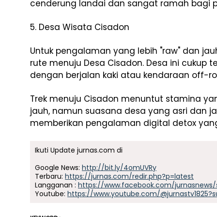
cenderung landai dan sangat ramah bagi
5. Desa Wisata Cisadon
Untuk pengalaman yang lebih "raw" dan ja
rute menuju Desa Cisadon. Desa ini cukup t
dengan berjalan kaki atau kendaraan off-ro
Trek menuju Cisadon menuntut stamina yan
jauh, namun suasana desa yang asri dan jau
memberikan pengalaman digital detox yan
Ikuti Update jurnas.com di
Google News:
http://bit.ly/4omUVRy
Terbaru:
https://jurnas.com/redir.php?p=latest
Langganan :
https://www.facebook.com/jurnasnews/
Youtube:
https://www.youtube.com/@jurnastv1825?s