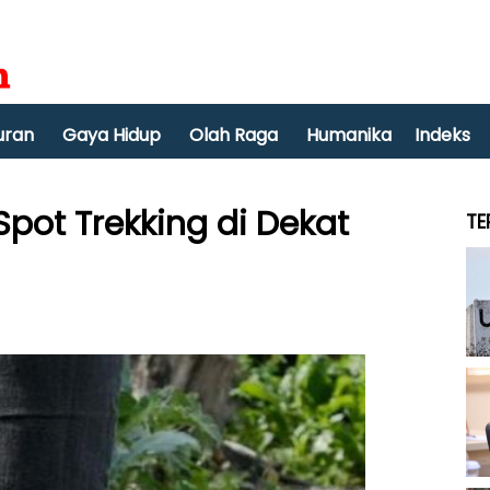
uran
Gaya Hidup
Olah Raga
Humanika
Indeks
pot Trekking di Dekat
TE