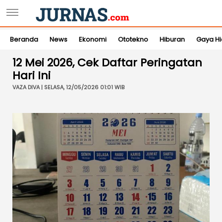
Beranda
News
Ekonomi
Ototekno
Hiburan
Gaya H
12 Mei 2026, Cek Daftar Peringatan
Hari Ini
VAZA DIVA | SELASA, 12/05/2026 01:01 WIB