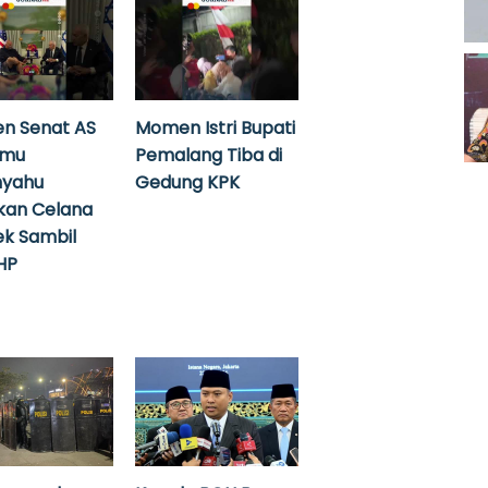
n Senat AS
Momen Istri Bupati
emu
Pemalang Tiba di
nyahu
Gedung KPK
kan Celana
k Sambil
HP