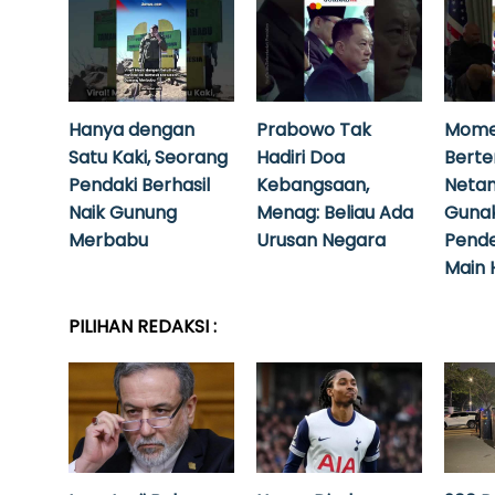
Hanya dengan
Prabowo Tak
Mome
Satu Kaki, Seorang
Hadiri Doa
Bert
Pendaki Berhasil
Kebangsaan,
Neta
Naik Gunung
Menag: Beliau Ada
Guna
Merbabu
Urusan Negara
Pende
Main 
PILIHAN REDAKSI :