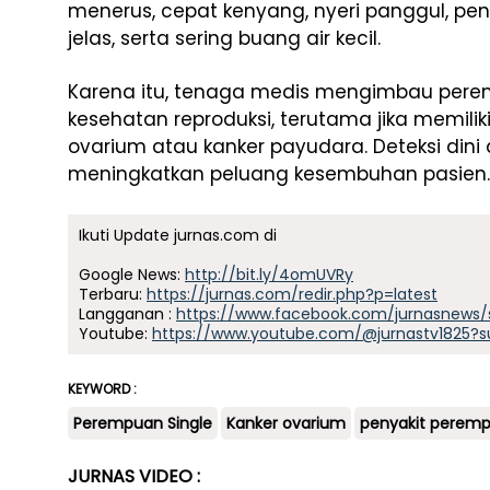
menerus, cepat kenyang, nyeri panggul, p
jelas, serta sering buang air kecil.
Karena itu, tenaga medis mengimbau pere
kesehatan reproduksi, terutama jika memilik
ovarium atau kanker payudara. Deteksi dini 
meningkatkan peluang kesembuhan pasien.
Ikuti Update jurnas.com di
Google News:
http://bit.ly/4omUVRy
Terbaru:
https://jurnas.com/redir.php?p=latest
Langganan :
https://www.facebook.com/jurnasnews/
Youtube:
https://www.youtube.com/@jurnastv1825?s
KEYWORD :
Perempuan Single
Kanker ovarium
penyakit perem
JURNAS VIDEO :