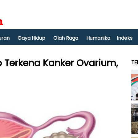
uran
Gaya Hidup
Olah Raga
Humanika
Indeks
o Terkena Kanker Ovarium,
TE