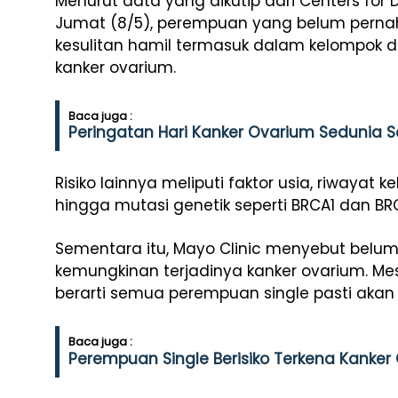
Menurut data yang dikutip dari Centers for
Jumat (8/5), perempuan yang belum perna
kesulitan hamil termasuk dalam kelompok den
kanker ovarium.
Baca juga :
Peringatan Hari Kanker Ovarium Sedunia Se
Risiko lainnya meliputi faktor usia, riwayat k
hingga mutasi genetik seperti BRCA1 dan BR
Sementara itu, Mayo Clinic menyebut belu
kemungkinan terjadinya kanker ovarium. Mes
berarti semua perempuan single pasti akan 
Baca juga :
Perempuan Single Berisiko Terkena Kanker