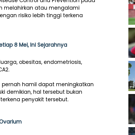
 Disease Control and Prevention pada
h melahirkan atau mengalami
gan risiko lebih tinggi terkena
tiap 8 Mei, Ini Sejarahnya
eluarga, obesitas, endometriosis,
CA2.
m pernah hamil dapat meningkatkan
ki demikian, hal tersebut bukan
terkena penyakit tersebut.
 Ovarium