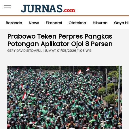
Beranda
News
Ekonomi
Ototekno
Hiburan
Gaya H
Prabowo Teken Perpres Pangkas
Potongan Aplikator Ojol 8 Persen
GERY DAVID SITOMPUL | JUM'AT, 01/05/2026 11:06 WIB