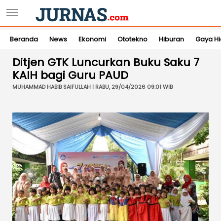
Beranda
News
Ekonomi
Ototekno
Hiburan
Gaya H
Ditjen GTK Luncurkan Buku Saku 7
KAIH bagi Guru PAUD
MUHAMMAD HABIB SAIFULLAH | RABU, 29/04/2026 09:01 WIB