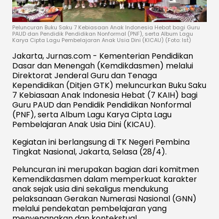
Peluncuran Buku Saku 7 Kebiasaan Anak Indonesia Hebat bagi Guru
PAUD dan Pendidik Pendidikan Nonformal (PNF), serta Album Lagu
Karya Cipta Lagu Pembelajaran Anak Usia Dini (KICAU) (Foto: Ist)
Jakarta, Jurnas.com - Kementerian Pendidikan
Dasar dan Menengah (Kemdikdasmen) melalui
Direktorat Jenderal Guru dan Tenaga
Kependidikan (Ditjen GTK) meluncurkan Buku Saku
7 Kebiasaan Anak Indonesia Hebat (7 KAIH) bagi
Guru PAUD dan Pendidik Pendidikan Nonformal
(PNF), serta Album Lagu Karya Cipta Lagu
Pembelajaran Anak Usia Dini (KICAU).
Kegiatan ini berlangsung di TK Negeri Pembina
Tingkat Nasional, Jakarta, Selasa (28/4).
Peluncuran ini merupakan bagian dari komitmen
Kemendikdasmen dalam memperkuat karakter
anak sejak usia dini sekaligus mendukung
pelaksanaan Gerakan Numerasi Nasional (GNN)
melalui pendekatan pembelajaran yang
menyenangkan dan kontekstual.