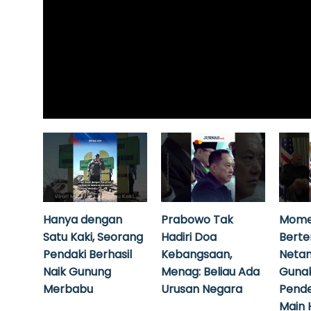
Hanya dengan
Prabowo Tak
Mome
Satu Kaki, Seorang
Hadiri Doa
Bert
Pendaki Berhasil
Kebangsaan,
Neta
Naik Gunung
Menag: Beliau Ada
Guna
Merbabu
Urusan Negara
Pende
Main 