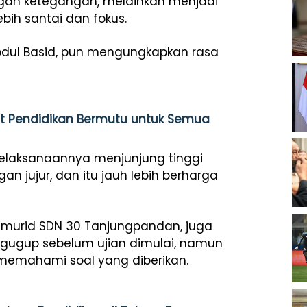
engan ketegangan, melainkan menjadi
bih santai dan fokus.
Abdul Basid, pun mengungkapkan rasa
at Pendidikan Bermutu untuk Semua
elaksanaannya menjunjung tinggi
an jujur, dan itu jauh lebih berharga
z, murid SDN 30 Tanjungpandan, juga
gugup sebelum ujian dimulai, namun
 memahami soal yang diberikan.