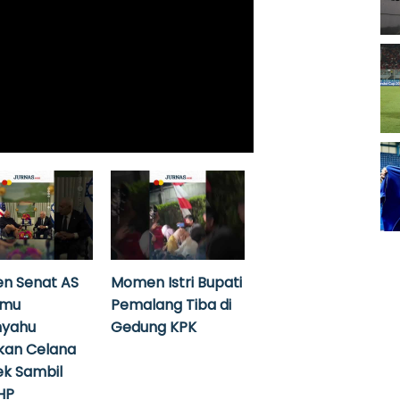
n Senat AS
Momen Istri Bupati
emu
Pemalang Tiba di
nyahu
Gedung KPK
kan Celana
k Sambil
HP