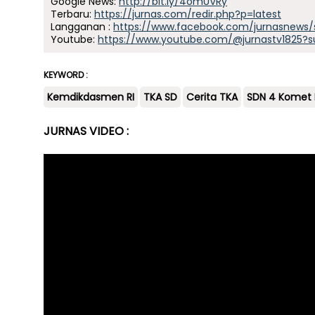
Google News:
http://bit.ly/4omUVRy
Terbaru:
https://jurnas.com/redir.php?p=latest
Langganan :
https://www.facebook.com/jurnasnews/
Youtube:
https://www.youtube.com/@jurnastv1825?s
KEYWORD :
Kemdikdasmen RI
TKA SD
Cerita TKA
SDN 4 Komet 
JURNAS VIDEO :