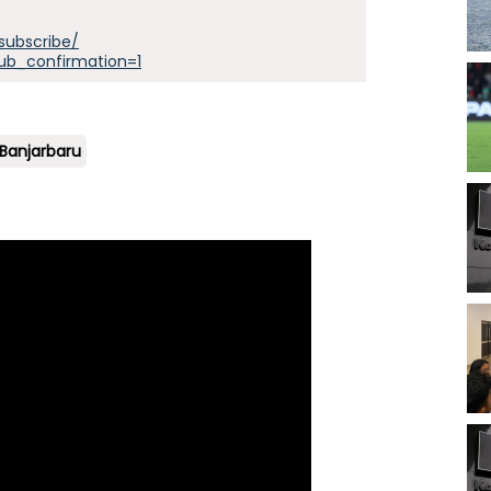
subscribe/
ub_confirmation=1
Banjarbaru