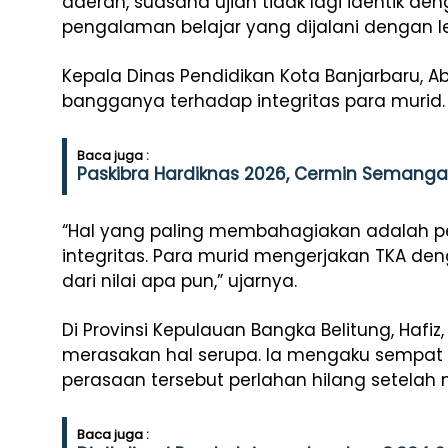
daerah, suasana ujian tidak lagi identik d
pengalaman belajar yang dijalani dengan le
Kepala Dinas Pendidikan Kota Banjarbaru, 
bangganya terhadap integritas para murid.
Baca juga :
Paskibra Hardiknas 2026, Cermin Semang
“Hal yang paling membahagiakan adalah p
integritas. Para murid mengerjakan TKA deng
dari nilai apa pun,” ujarnya.
Di Provinsi Kepulauan Bangka Belitung, Hafi
merasakan hal serupa. Ia mengaku sempat 
perasaan tersebut perlahan hilang setelah
Baca juga :