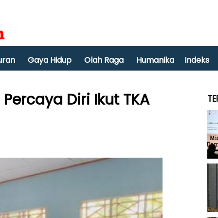
uran
Gaya Hidup
Olah Raga
Humanika
Indeks
Percaya Diri Ikut TKA
TE