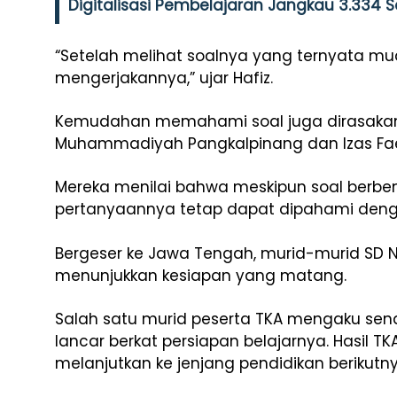
Digitalisasi Pembelajaran Jangkau 3.334 
“Setelah melihat soalnya yang ternyata mu
mengerjakannya,” ujar Hafiz.
Kemudahan memahami soal juga dirasakan ol
Muhammadiyah Pangkalpinang dan Izas Fae
Mereka menilai bahwa meskipun soal berbent
pertanyaannya tetap dapat dipahami deng
Bergeser ke Jawa Tengah, murid-murid SD Ne
menunjukkan kesiapan yang matang.
Salah satu murid peserta TKA mengaku se
lancar berkat persiapan belajarnya. Hasil T
melanjutkan ke jenjang pendidikan berikutny