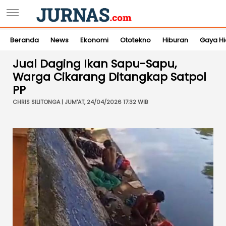
Beranda
News
Ekonomi
Ototekno
Hiburan
Gaya H
Jual Daging Ikan Sapu-Sapu,
Warga Cikarang Ditangkap Satpol
PP
CHRIS SILITONGA | JUM'AT, 24/04/2026 17:32 WIB