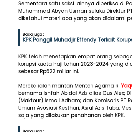
Sementara satu saksi lainnya diperiksa di 
Muhammad Abyan Usman selaku Direktur PT 
diketahui materi apa yang akan didalami pe
Baca juga :
KPK Panggil Muhadjir Effendy Terkait Korups
KPK telah menetapkan empat orang sebaga
korupsi kuota haji tahun 2023-2024 yang 
sebesar Rp622 miliar ini.
Mereka ialah mantan Menteri Agama RI
Yaq
bernama Ishfah Abidal Aziz alias Gus Alex; D
(Maktour) Ismail Adham; dan Komisaris PT 
Umum Asosiasi Kesthuri, Asrul Azis Taba. Me
saja yang dilakukan penahanan oleh KPK.
Baca juga :