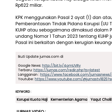
Rp622 miliar.
KPK menggunakan Pasal 2 ayat (1) dan at
Pemberantasan Tindak Pidana Korupsi (UU Tip
KUHP atau sebagaimana dimaksud dalam P
undang Nomor 1 Tahun 2023 tentang KUHP jun
Pasal ini berkaitan dengan kerugian keuang
Ikuti Update jurnas.com di
Google News:
http://bit.ly/4omUVRy
Terbaru:
https://jurnas.com/redir.php?p=latest
Langganan :
https://www.facebook.com/jurnasnews/
Youtube:
https://www.youtube.com/@jurnastv1825?s
KEYWORD :
Korupsi Kuota Haji
Kementerian Agama
Yaqut Chol
JURNAS VIDEO :