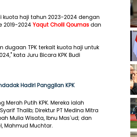
si kuota haji tahun 2023-2024 dengan
de 2019-2024
Yaqut Cholil Qoumas
dan
 dugaan TPK terkait kuota haji untuk
4," kata Juru Bicara KPK Budi
ndadak Hadiri Panggilan KPK
g Merah Putih KPK. Mereka ialah
Syarif Thalib; Direktur PT Medina Mitra
bah Mulia Wisata, Ibnu Mas`ud; dan
el, Mahmud Muchtar.