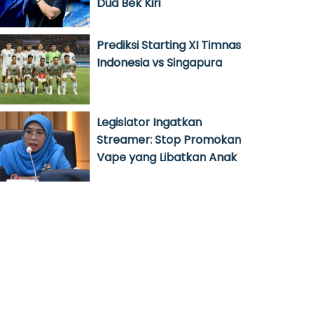
Dua Bek Kiri
Prediksi Starting XI Timnas
Indonesia vs Singapura
Legislator Ingatkan
Streamer: Stop Promokan
Vape yang Libatkan Anak