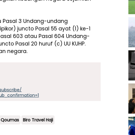
au Pasal 3 Undang-undang
ikor) juncto Pasal 55 ayat (1) ke-1
asal 603 atau Pasal 604 Undang-
cto Pasal 20 huruf (c) UU KUHP.
an negara.
subscribe/
ub_confirmation=1
il Qoumas
Biro Travel Haji