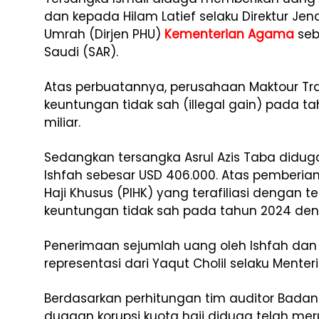
dan kepada Hilam Latief selaku Direktur Je
Umrah (Dirjen PHU)
Kementerian Agama
seb
Saudi (SAR).
Atas perbuatannya, perusahaan Maktour Tr
keuntungan tidak sah (illegal gain) pada t
miliar.
Sedangkan tersangka Asrul Azis Taba did
Ishfah sebesar USD 406.000. Atas pemberia
Haji Khusus (PIHK) yang terafiliasi dengan 
keuntungan tidak sah pada tahun 2024 denga
Penerimaan sejumlah uang oleh Ishfah dan 
representasi dari Yaqut Cholil selaku Mente
Berdasarkan perhitungan tim auditor Badan
dugaan korupsi kuota haji diduga telah m