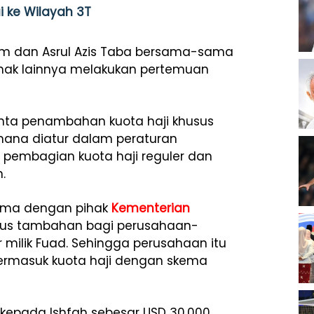
i ke Wilayah 3T
m dan Asrul Azis Taba bersama-sama
hak lainnya melakukan pertemuan
ta penambahan kuota haji khusus
mana diatur dalam peraturan
pembagian kuota haji reguler dan
.
sama dengan pihak
Kementerian
usus tambahan bagi perusahaan-
 milik Fuad. Sehingga perusahaan itu
ermasuk kuota haji dengan skema
kepada Ishfah sebesar USD 30.000