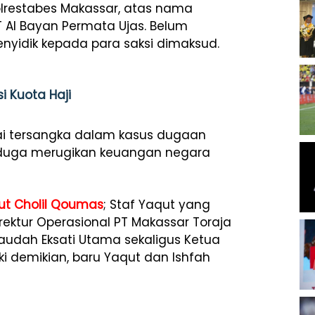
Polrestabes Makassar, atas nama
Al Bayan Permata Ujas. Belum
nyidik kepada para saksi dimaksud.
i Kuota Haji
i tersangka dalam kasus dugaan
diduga merugikan keuangan negara
ut Cholil Qoumas
; Staf Yaqut yang
irektur Operasional PT Makassar Toraja
Raudah Eksati Utama sekaligus Ketua
ski demikian, baru Yaqut dan Ishfah