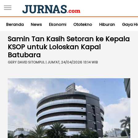
Beranda
News
Ekonomi
Ototekno
Hiburan
Gaya H
Samin Tan Kasih Setoran ke Kepala
KSOP untuk Loloskan Kapal
Batubara
GERY DAVID SITOMPUL | JUM'AT, 24/04/2026 13:14 WIB