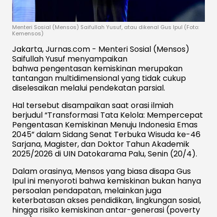
Menteri Sosial (Mensos) Saifullah Yusuf, atau dikenal Gus Ipul (Foto:
Kemensos)
Jakarta, Jurnas.com - Menteri Sosial (Mensos)
Saifullah Yusuf menyampaikan
bahwa pengentasan kemiskinan merupakan
tantangan multidimensional yang tidak cukup
diselesaikan melalui pendekatan parsial.
Hal tersebut disampaikan saat orasi ilmiah
berjudul “Transformasi Tata Kelola: Mempercepat
Pengentasan Kemiskinan Menuju Indonesia Emas
2045” dalam Sidang Senat Terbuka Wisuda ke-46
Sarjana, Magister, dan Doktor Tahun Akademik
2025/2026 di UIN Datokarama Palu, Senin (20/4).
Dalam orasinya, Mensos yang biasa disapa Gus
Ipul ini menyoroti bahwa kemiskinan bukan hanya
persoalan pendapatan, melainkan juga
keterbatasan akses pendidikan, lingkungan sosial,
hingga risiko kemiskinan antar-generasi (poverty