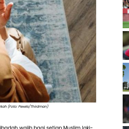
kah (Foto: Pexels/Thirdman)
badah wajib bagi setiap Muslim laki-