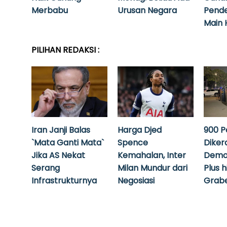
Merbabu
Urusan Negara
Pende
Main 
PILIHAN REDAKSI :
Iran Janji Balas
Harga Djed
900 P
`Mata Ganti Mata`
Spence
Diker
Jika AS Nekat
Kemahalan, Inter
Demo
Serang
Milan Mundur dari
Plus 
Infrastrukturnya
Negosiasi
Grabe