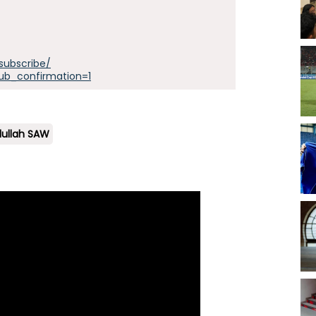
subscribe/
ub_confirmation=1
lullah SAW