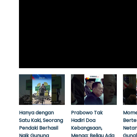
Hanya dengan
Prabowo Tak
Mome
Satu Kaki, Seorang
Hadiri Doa
Bert
Pendaki Berhasil
Kebangsaan,
Neta
Naik Gunung
Menag: Beliau Ada
Guna