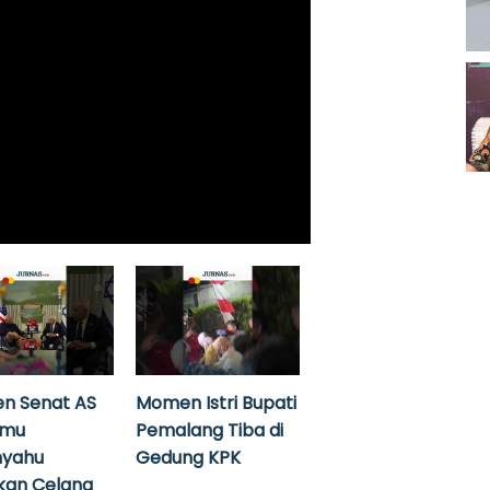
n Senat AS
Momen Istri Bupati
emu
Pemalang Tiba di
nyahu
Gedung KPK
kan Celana