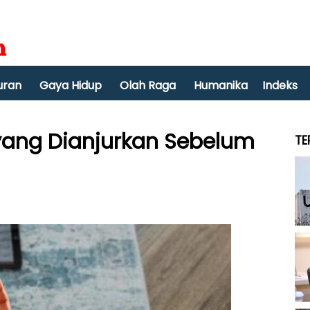
uran
Gaya Hidup
Olah Raga
Humanika
Indeks
ang Dianjurkan Sebelum
TE