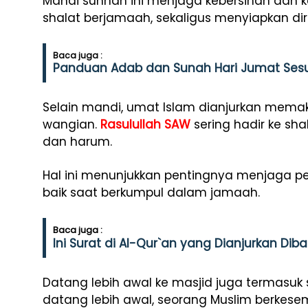
Mandi sunnah ini menjaga kebersihan dan 
shalat berjamaah, sekaligus menyiapkan diri s
Baca juga :
Panduan Adab dan Sunah Hari Jumat Sesu
Selain mandi, umat Islam dianjurkan memak
wangian.
Rasulullah SAW
sering hadir ke sh
dan harum.
Hal ini menunjukkan pentingnya menjaga 
baik saat berkumpul dalam jamaah.
Baca juga :
Ini Surat di Al-Qur`an yang Dianjurkan Di
Datang lebih awal ke masjid juga termasuk
datang lebih awal, seorang Muslim berke