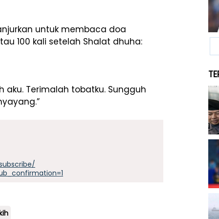
ganjurkan untuk membaca doa
tau 100 kali setelah Shalat dhuha:
TE
ah aku. Terimalah tobatku. Sungguh
nyayang.”
subscribe/
ub_confirmation=1
kih