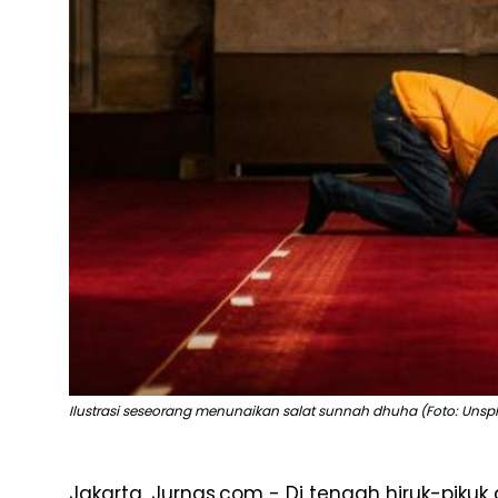
Ilustrasi seseorang menunaikan salat sunnah dhuha (Foto: Unspl
Jakarta, Jurnas.com - Di tengah hiruk-pikuk 