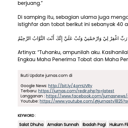
berjuang.”
Di samping itu, sebagian ulama juga men
istighfar dan tobat berikut ini sebanyak 40 a
رَبِّ اغْفِرْ لِيْ وَارْحَمْنِيْ وَتُبْ عَلَيَّ إِنَّكَ أَنْتَ التَّوَّابُ الرَّحِيْمُ
Artinya: “Tuhanku, ampunilah aku. Kasihanil
Engkau Maha Penerima Tobat dan Maha Pe
Ikuti Update jurnas.com di
Google News:
http://bit.ly/4omUVRy
Terbaru:
https://jurnas.com/redir.php?p=latest
Langganan :
https://www.facebook.com/jurnasnews/
Youtube:
https://www.youtube.com/@jurnastv1825?s
KEYWORD :
Salat Dhuha
Amalan Sunnah
Ibadah Pagi
Hukum Fi