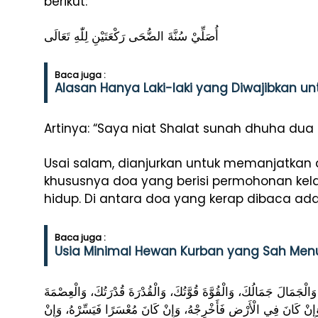
berikut:
أُصَلِّيْ سُنَّةَ الضُّحَى رَكْعَتَيْنِ لِلّٰهِ تَعَالَى
Baca juga :
Alasan Hanya Laki-laki yang Diwajibkan un
Artinya: “Saya niat Shalat sunah dhuha dua r
Usai salam, dianjurkan untuk memanjatkan 
khususnya doa yang berisi permohonan kela
hidup. Di antara doa yang kerap dibaca ada
Baca juga :
Usia Minimal Hewan Kurban yang Sah Menu
 وَالْجَمَالَ جَمَالُكَ، وَالْقُوَّةَ قُوَّتُكَ، وَالْقُدْرَةَ قُدْرَتُكَ، وَالْعِصْمَةَ
وَإِنْ كَانَ فِي الْأَرْضِ فَأَخْرِجْهُ، وَإِنْ كَانَ مُعْسَرًا فَيَسِّرْهُ، وَإِنْ