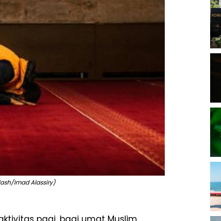
ash/Imad Alassiry)
aktivitas pagi, bagi umat Muslim