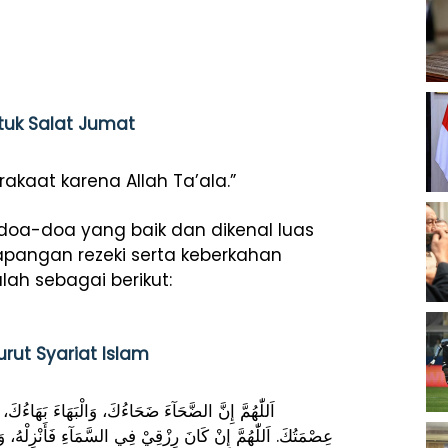
tuk Salat Jumat
akaat karena Allah Ta’ala.”
doa-doa yang baik dan dikenal luas
pangan rezeki serta keberkahan
lah sebagai berikut:
rut Syariat Islam
اَللّٰهُمَّ إِنَّ الضَّحَآءَ ضَحَاءُكَ، وَالْبَهَاءَ بَهَاءُكَ،
عِصْمَتُكَ. اَللّٰهُمَّ إِنْ كَانَ رِزْقِيْ فِي السَّمَآءِ فَأَنْزِلْهُ، 