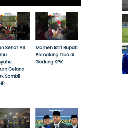
n Senat AS
Momen Istri Bupati
emu
Pemalang Tiba di
nyahu
Gedung KPK
kan Celana
k Sambil
HP