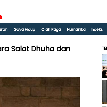
uran
Gaya Hidup
Olah Raga
Humanika
Indeks
ra Salat Dhuha dan
TE