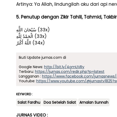
Artinya: Ya Allah, lindungilah aku dari api ner
5. Penutup dengan Zikir Tahlil, Tahmid, Takbir
سُبْحَانَ اللَّهِ (33x)
الْحَمْدُ لِلَّهِ (33x)
اللَّهُ أَكْبَرُ (34x)
Ikuti Update jurnas.com di
Google News:
http://bit.ly/4omUVRy
Terbaru:
https://jurnas.com/redir.php?p=latest
Langganan :
https://www.facebook.com/jurnasnews/
Youtube:
https://www.youtube.com/@jurnastv1825?s
KEYWORD :
Salat Fardhu
Doa Setelah Salat
Amalan Sunnah
JURNAS VIDEO :