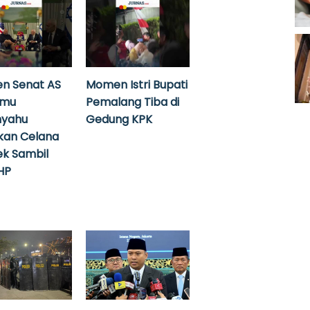
n Senat AS
Momen Istri Bupati
emu
Pemalang Tiba di
nyahu
Gedung KPK
kan Celana
k Sambil
HP