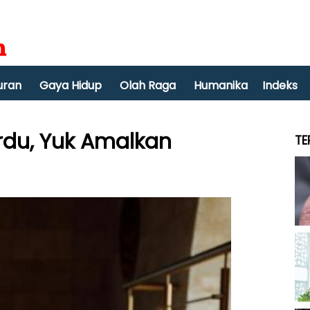
uran
Gaya Hidup
Olah Raga
Humanika
Indeks
ardu, Yuk Amalkan
TE