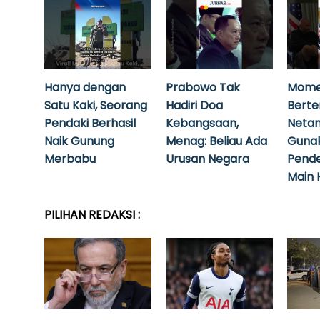
Hanya dengan
Prabowo Tak
Mome
Satu Kaki, Seorang
Hadiri Doa
Bert
Pendaki Berhasil
Kebangsaan,
Neta
Naik Gunung
Menag: Beliau Ada
Guna
Merbabu
Urusan Negara
Pende
Main 
PILIHAN REDAKSI :