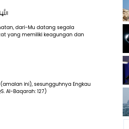
اللَّهُ
amatan, dari-Mu datang segala
zat yang memiliki keagungan dan
mi (amalan ini), sesungguhnya Engkau
. Al-Baqarah: 127)