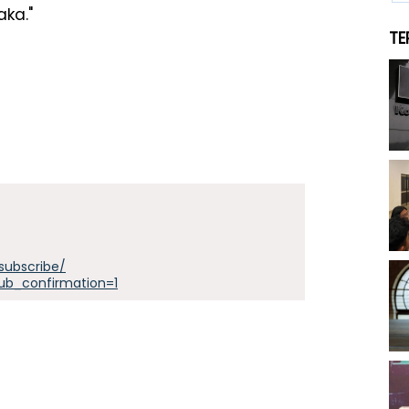
aka."
TE
subscribe/
ub_confirmation=1