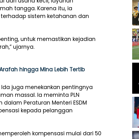
i dari usaha kecil, layanan
mah tangga. Karena itu, ia
 terhadap sistem ketahanan dan
i penting, untuk memastikan kejadian
rah,” ujarnya.
Arafah hingga Mina Lebih Tertib
Hj Ida juga menekankan pentingnya
man massal. Ia meminta PLN
n dalam Peraturan Menteri ESDM
mpensasi kepada pelanggan
memperoleh kompensasi mulai dari 50