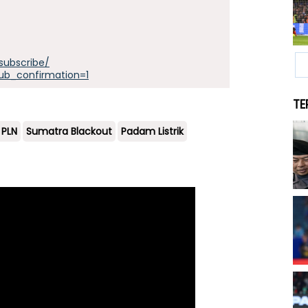
subscribe/
ub_confirmation=1
TE
 PLN
Sumatra Blackout
Padam Listrik