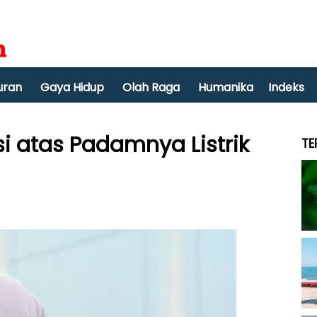
uran
Gaya Hidup
Olah Raga
Humanika
Indeks
i atas Padamnya Listrik
TE