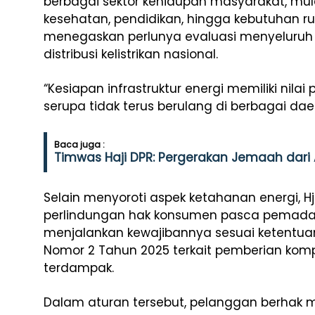
berbagai sektor kehidupan masyarakat, mula
kesehatan, pendidikan, hingga kebutuhan ru
menegaskan perlunya evaluasi menyeluruh
distribusi kelistrikan nasional.
“Kesiapan infrastruktur energi memiliki nila
serupa tidak terus berulang di berbagai dae
Baca juga :
Timwas Haji DPR: Pergerakan Jemaah dari 
Selain menyoroti aspek ketahanan energi, 
perlindungan hak konsumen pasca pemada
menjalankan kewajibannya sesuai ketentua
Nomor 2 Tahun 2025 terkait pemberian ko
terdampak.
Dalam aturan tersebut, pelanggan berhak 