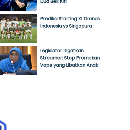
Dua Bek Kiri
Prediksi Starting XI Timnas
Indonesia vs Singapura
Legislator Ingatkan
Streamer: Stop Promokan
Vape yang Libatkan Anak