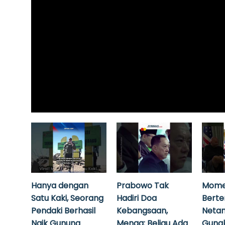
Hanya dengan
Prabowo Tak
Mome
Satu Kaki, Seorang
Hadiri Doa
Bert
Pendaki Berhasil
Kebangsaan,
Neta
Naik Gunung
Menag: Beliau Ada
Guna