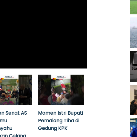
n Senat AS
Momen Istri Bupati
emu
Pemalang Tiba di
nyahu
Gedung KPK
kan Celana