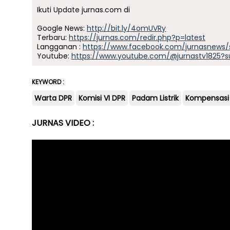
Ikuti Update jurnas.com di
Google News:
http://bit.ly/4omUVRy
Terbaru:
https://jurnas.com/redir.php?p=latest
Langganan :
https://www.facebook.com/jurnasnews/
Youtube:
https://www.youtube.com/@jurnastv1825?s
KEYWORD :
Warta DPR
Komisi VI DPR
Padam Listrik
Kompensasi
JURNAS VIDEO :