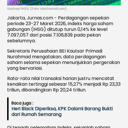
Ilustrasi IHSG. (Foto: idxchannel.com)
Jakarta, Jurnas.com - Perdagangan sepekan
periode 23-27 Maret 2026, indeks harga saham
gabungan (IHSG) ditutup turun 0,14% ke level
7.097,057 dari posisi 7.106,839 pada pekan
sebelumnya.
Sekretaris Perusahaan BEI Kautsar Primadi
Nurahmad mengatakan, data perdagangan
saham selama sepekan menunjukkan pergerakan
yang bervariasi.
Rata-rata nilai transaksi harian justru mencatat
kenaikan tertinggi sebesar 15,27% menjadi Rp 23,33
triliun, dibandingkan Rp 20,24 triliun.
Baca juga :
Heri Black Diperiksa, KPK Dalami Barang Bukti
dari Rumah Semarang
Di tengah pelemahan Indeks, sejumlah saham