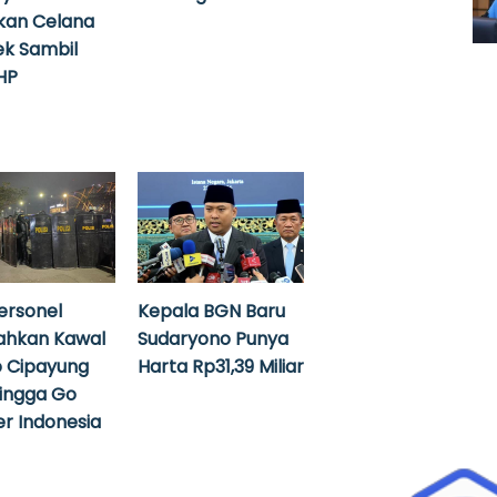
kan Celana
k Sambil
HP
ersonel
Kepala BGN Baru
ahkan Kawal
Sudaryono Punya
 Cipayung
Harta Rp31,39 Miliar
hingga Go
r Indonesia