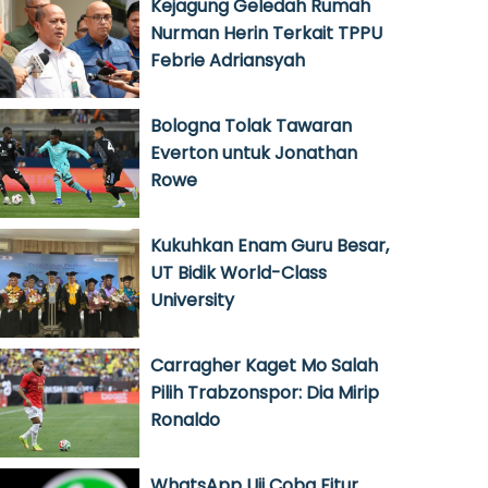
Kejagung Geledah Rumah
Nurman Herin Terkait TPPU
Febrie Adriansyah
Bologna Tolak Tawaran
Everton untuk Jonathan
Rowe
Kukuhkan Enam Guru Besar,
UT Bidik World-Class
University
Carragher Kaget Mo Salah
Pilih Trabzonspor: Dia Mirip
Ronaldo
WhatsApp Uji Coba Fitur