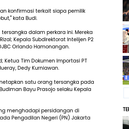
an konfirmasi terkait siapa pemilik
but," kata Budi.
tersangka dalam perkara ini. Mereka
zal; Kepala Subdirektorat Intelijen P2
en DJBC Orlando Hamonangan.
ld; Ketua Tim Dokumen Importasi PT
Blueray, Dedy Kurniawan.
etapkan satu orang tersangka pada
 Budiman Bayu Prasojo selaku Kepala
TE
dang menghadapi persidangan di
pada Pengadilan Negeri (PN) Jakarta