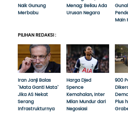
Naik Gunung
Menag: Beliau Ada
Guna
Merbabu
Urusan Negara
Pende
Main 
PILIHAN REDAKSI :
Iran Janji Balas
Harga Djed
900 P
`Mata Ganti Mata`
Spence
Diker
Jika AS Nekat
Kemahalan, Inter
Demo
Serang
Milan Mundur dari
Plus 
Infrastrukturnya
Negosiasi
Grabe