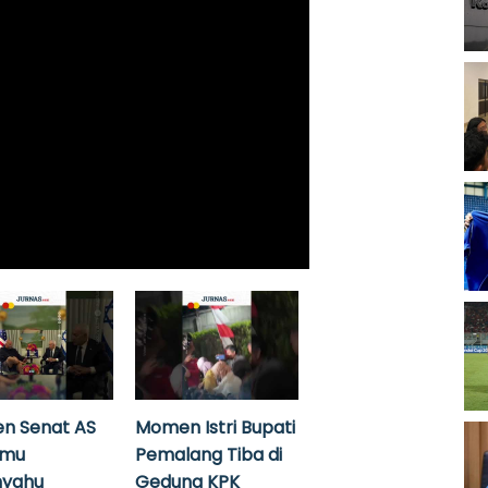
n Senat AS
Momen Istri Bupati
emu
Pemalang Tiba di
nyahu
Gedung KPK