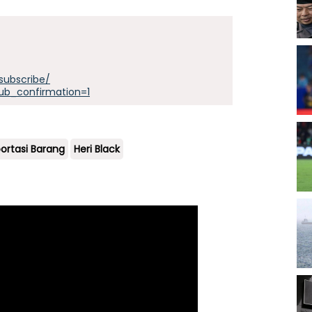
subscribe/
ub_confirmation=1
ortasi Barang
Heri Black