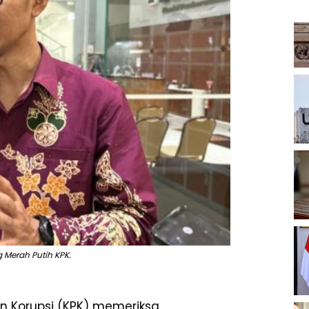
 Merah Putih KPK.
n Korupsi (KPK) memeriksa