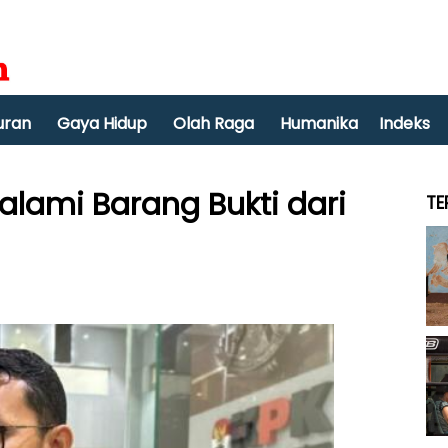
uran
Gaya Hidup
Olah Raga
Humanika
Indeks
Dalami Barang Bukti dari
TE