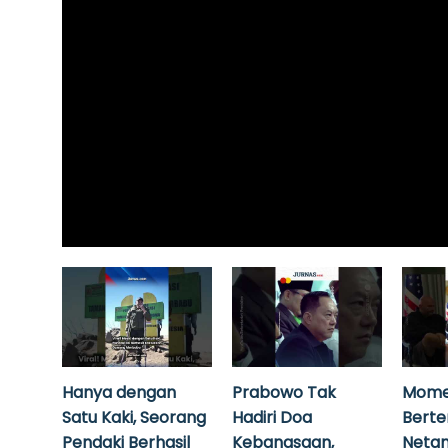
Hanya dengan
Prabowo Tak
Mome
Satu Kaki, Seorang
Hadiri Doa
Bert
Pendaki Berhasil
Kebangsaan,
Neta