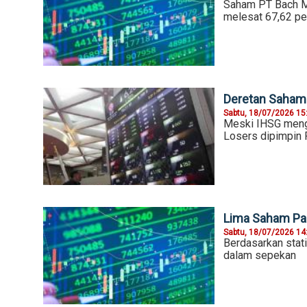
Saham PT Bach Mu
melesat 67,62 pe
Deretan Saham 
Sabtu, 18/07/2026 15
Meski IHSG mengu
Losers dipimpin 
Lima Saham Pal
Sabtu, 18/07/2026 14
Berdasarkan stat
dalam sepekan