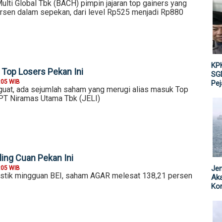
lti Global Tbk (BACH) pimpin jajaran top gainers yang
rsen dalam sepekan, dari level Rp525 menjadi Rp880
KPK
Top Losers Pekan Ini
SGD
:05 WIB
Pe
at, ada sejumlah saham yang merugi alias masuk Top
PT Niramas Utama Tbk (JELI)
ing Cuan Pekan Ini
Jen
:05 WIB
istik mingguan BEI, saham AGAR melesat 138,21 persen
Ak
Kor