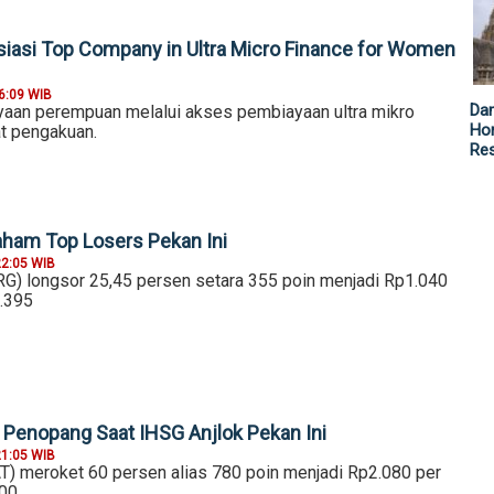
iasi Top Company in Ultra Micro Finance for Women
6:09 WIB
Da
aan perempuan melalui akses pembiayaan ultra mikro
Hor
t pengakuan.
Re
aham Top Losers Pekan Ini
22:05 WIB
G) longsor 25,45 persen setara 355 poin menjadi Rp1.040
1.395
Penopang Saat IHSG Anjlok Pekan Ini
21:05 WIB
AT) meroket 60 persen alias 780 poin menjadi Rp2.080 per
300