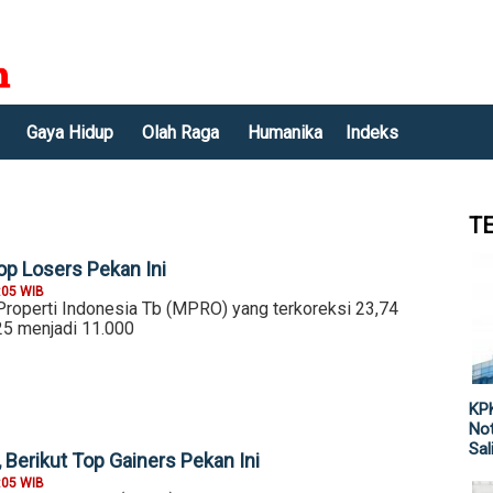
Gaya Hidup
Olah Raga
Humanika
Indeks
T
op Losers Pekan Ini
:05 WIB
operti Indonesia Tb (MPRO) yang terkoreksi 23,74
25 menjadi 11.000
KPK
Not
Sal
 Berikut Top Gainers Pekan Ini
:05 WIB