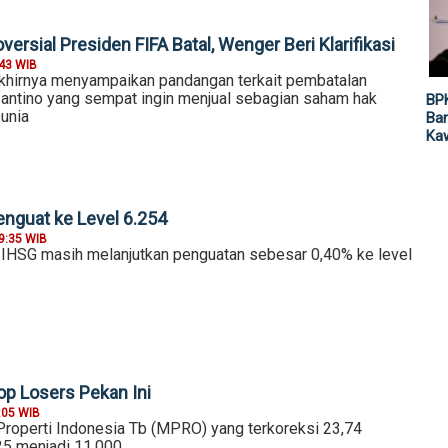
ersial Presiden FIFA Batal, Wenger Beri Klarifikasi
:43 WIB
khirnya menyampaikan pandangan terkait pembatalan
nfantino yang sempat ingin menjual sebagian saham hak
BP
Dunia
Ban
Ka
nguat ke Level 6.254
9:35 WIB
, IHSG masih melanjutkan penguatan sebesar 0,40% ke level
op Losers Pekan Ini
:05 WIB
operti Indonesia Tb (MPRO) yang terkoreksi 23,74
25 menjadi 11.000