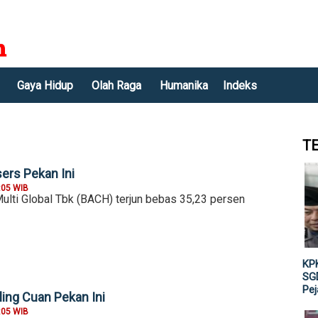
Gaya Hidup
Olah Raga
Humanika
Indeks
T
ers Pekan Ini
:05 WIB
lti Global Tbk (BACH) terjun bebas 35,23 persen
KPK
SGD
Pe
ing Cuan Pekan Ini
:05 WIB