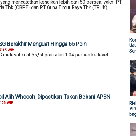
 yang mencatatkan kenaikan lebih dari 50 persen, yakni PT
ida Tbk (CBPE) dan PT Guna Timur Raya Tbk (TRUK)
Kom
HSG Berakhir Menguat Hingga 65 Poin
Us
7:15 WIB
Sen
SG melesat kuat 65,94 poin atau 1,04 persen ke level
 Alih Whoosh, Dipastikan Takan Bebani APBN
Rie
7:20 WIB
Vid
ba