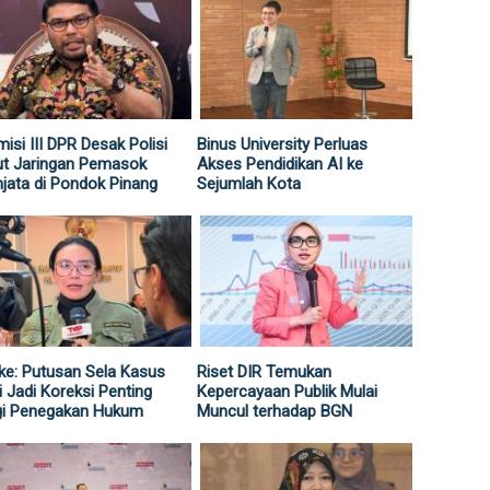
isi III DPR Desak Polisi
Binus University Perluas
ut Jaringan Pemasok
Akses Pendidikan AI ke
jata di Pondok Pinang
Sejumlah Kota
ke: Putusan Sela Kasus
Riset DIR Temukan
i Jadi Koreksi Penting
Kepercayaan Publik Mulai
gi Penegakan Hukum
Muncul terhadap BGN