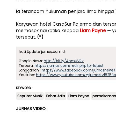
Ia terancam hukuman penjara lima hingga 1
Karyawan hotel CasaSur Palermo dan tersa
memasok narkotika kepada
Liam Payne
— ya
tersebut.
(*)
Ikuti Update jurnas.com di
Google News:
http://bit.ly/4omUVRy
Terbaru:
https://jurnas.com/redir.php?p=latest
Langganan :
https://www.facebook.com/jurnasnews/
Youtube:
https://www.youtube.com/@jurnastv1825?s
KEYWORD :
Seputar Musik
Kabar Artis
Liam Payne
pemakaman
JURNAS VIDEO :