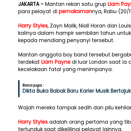
JAKARTA -
Mantan rekan satu grup
Liam Pay
para pelayat di
pemakaman
nya, Rabu (20/1
Harry Styles
, Zayn Malik, Niall Horan dan Lo
kalinya dalam hampir sembilan tahun untu
kepada mendiang penyanyi tersebut.
Mantan anggota boy band tersebut berga
terdekat
Liam Payne
di luar London saat ia
kecelakaan fatal yang menimpanya.
Baca juga :
Dikta Buka Babak Baru Karier Musik Bertaju
Wajah mereka tampak sedih dan pilu kehil
Harry Styles
adalah orang pertama yang tiba
tertunduk saat dikelilingi pelayat lainnya.