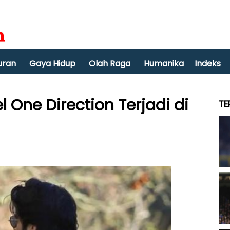
uran
Gaya Hidup
Olah Raga
Humanika
Indeks
l One Direction Terjadi di
TE