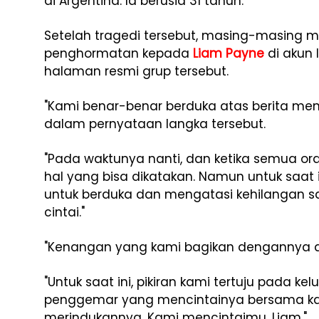
di Argentina. Ia berusia 31 tahun.
Setelah tragedi tersebut, masing-masing 
penghormatan kepada
Liam Payne
di akun 
halaman resmi grup tersebut.
"Kami benar-benar berduka atas berita me
dalam pernyataan langka tersebut.
"Pada waktunya nanti, dan ketika semua o
hal yang bisa dikatakan. Namun untuk saat
untuk berduka dan mengatasi kehilangan s
cintai."
"Kenangan yang kami bagikan dengannya aka
"Untuk saat ini, pikiran kami tertuju pada
penggemar yang mencintainya bersama ka
merindukannya. Kami mencintaimu, Liam."