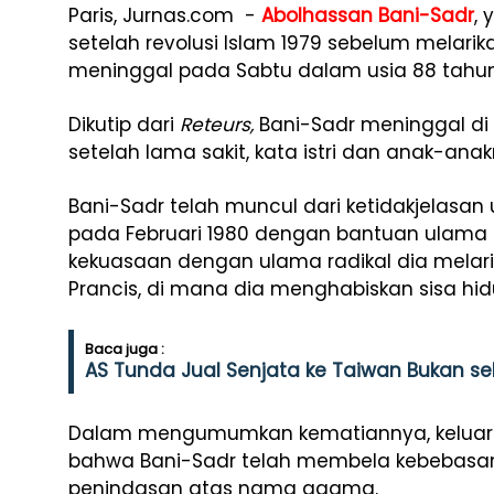
Paris, Jurnas.com -
Abolhassan Bani-Sadr
,
setelah revolusi Islam 1979 sebelum melarika
meninggal pada Sabtu dalam usia 88 tahun
Dikutip dari
Reteurs,
Bani-Sadr meninggal di r
setelah lama sakit, kata istri dan anak-anak
Bani-Sadr telah muncul dari ketidakjelasa
pada Februari 1980 dengan bantuan ulama I
kekuasaan dengan ulama radikal dia melarik
Prancis, di mana dia menghabiskan sisa hi
Baca juga :
AS Tunda Jual Senjata ke Taiwan Bukan se
Dalam mengumumkan kematiannya, keluarg
bahwa Bani-Sadr telah membela kebebasan
penindasan atas nama agama.