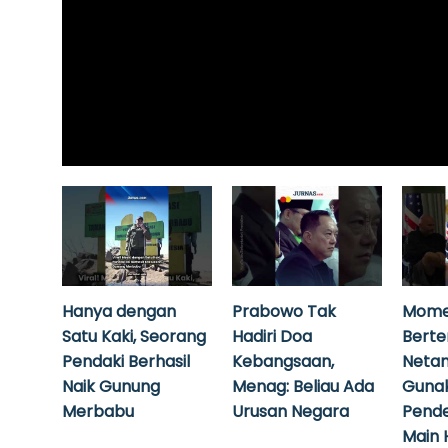
Hanya dengan
Prabowo Tak
Mome
Satu Kaki, Seorang
Hadiri Doa
Bert
Pendaki Berhasil
Kebangsaan,
Neta
Naik Gunung
Menag: Beliau Ada
Guna
Merbabu
Urusan Negara
Pende
Main 