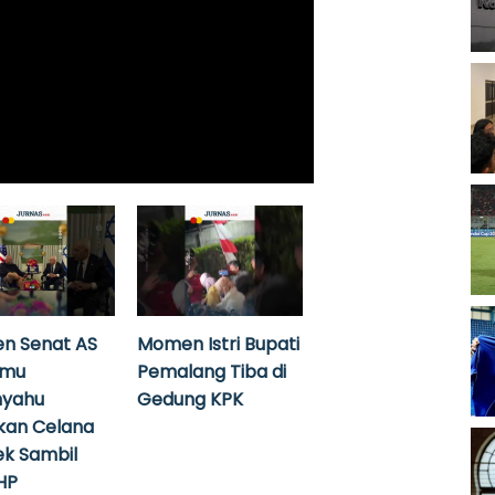
n Senat AS
Momen Istri Bupati
emu
Pemalang Tiba di
nyahu
Gedung KPK
kan Celana
k Sambil
HP