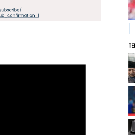
subscribe/
ub_confirmation=1
TE