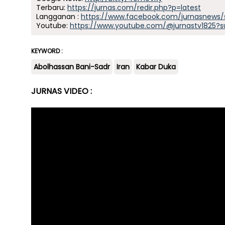
Terbaru:
https://jurnas.com/redir.php?p=latest
Langganan :
https://www.facebook.com/jurnasnews/
Youtube:
https://www.youtube.com/@jurnastv1825?s
KEYWORD :
Abolhassan Bani-Sadr
Iran
Kabar Duka
JURNAS VIDEO :