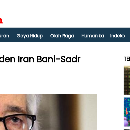
uran
Gaya Hidup
Olah Raga
Humanika
Indeks
den Iran Bani-Sadr
TE