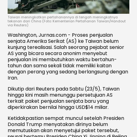
Taiwan meningkatkan pertahanannya di tengah meningkatnya
tekanan dari China (Foto: Kementerian Pertahanan Taiwan/Handout
via Reuters)
Washington, Jurnas.com - Proses penjualan
senjata Amerika Serikat (AS) ke Taiwan belum
kunjung terealisasi. Salah seorang pejabat senior
AS yang bicara secara anonim menyebut
penjualan ini membutuhkan waktu bertahun-
tahun dan sama sekali tidak memiliki kaitan
dengan perang yang sedang berlangsung dengan
Iran.
Dikutip dari Reuters pada Sabtu (23/5), Taiwan
hingga kini masih menunggu persetujuan AS
terkait paket penjualan senjata baru yang
diperkirakan bernilai hingga USD$14 miliar.
Ketidakpastian sempat muncul setelah Presiden
Donald Trump menyatakan dirinya belum
memutuskan akan menyetujui paket tersebut,
seusai bertemu Presiden China Xi Jinping di Beijing