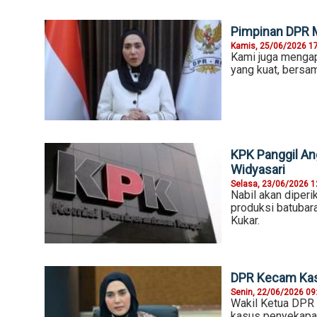
Pimpinan DPR M
Kamis, 25/06/2026 1
Kami juga mengapr
yang kuat, bersam
KPK Panggil An
Widyasari
Selasa, 23/06/2026 1
Nabil akan diperi
produksi batubar
Kukar.
DPR Kecam Kasu
Senin, 22/06/2026 09
Wakil Ketua DPR 
kasus penyekapa