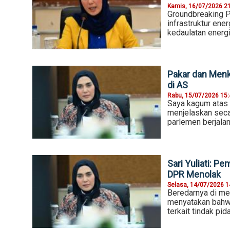
Kamis, 16/07/2026 2
Groundbreaking 
infrastruktur ene
kedaulatan energ
Pakar dan Menk
di AS
Rabu, 15/07/2026 15
Saya kagum atas 
menjelaskan seca
parlemen berjalan
Sari Yuliati: 
DPR Menolak
Selasa, 14/07/2026 1
Beredarnya di med
menyatakan bah
terkait tindak pid