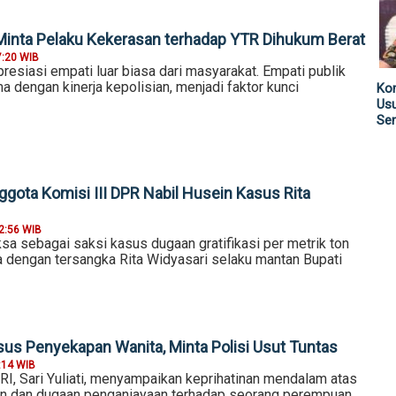
inta Pelaku Kekerasan terhadap YTR Dihukum Berat
7:20 WIB
esiasi empati luar biasa dari masyarakat. Empati publik
a dengan kinerja kepolisian, menjadi faktor kunci
Kom
Us
Sen
ggota Komisi III DPR Nabil Husein Kasus Rita
2:56 WIB
ksa sebagai saksi kasus dugaan gratifikasi per metrik ton
a dengan tersangka Rita Widyasari selaku mantan Bupati
s Penyekapan Wanita, Minta Polisi Usut Tuntas
:14 WIB
RI, Sari Yuliati, menyampaikan keprihatinan mendalam atas
n dan dugaan penganiayaan terhadap seorang perempuan