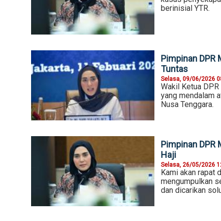
berinisial YTR.
Pimpinan DPR M
Tuntas
Selasa, 09/06/2026 0
Wakil Ketua DPR R
yang mendalam at
Nusa Tenggara.
Pimpinan DPR M
Haji
Selasa, 26/05/2026 1
Kami akan rapat d
mengumpulkan sel
dan dicarikan sol