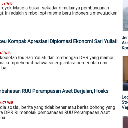
1:02 WIB
Proyek Masela bukan sekadar dimulainya pembangunan
rgi. Ini adalah simbol optimisme baru Indonesia mewujudkan
i
Jen
eu Kompak Apresiasi Diplomasi Ekonomi Sari Yuliati
Ak
Kor
:40 WIB
keuletan Ibu Sari Yuliati dan rombongan DPR yang mampu
ra komprehensif bahwa sinergi antara pemerintah dan
 bai
Pembahasan RUU Perampasan Aset Berjalan, Hoaks
Leg
St
4:07 WIB
ia sosial, berita yang tidak benar atau berita bohong yang
Vap
wa DPR RI menolak pembahasan RUU Perampasan Aset
ana