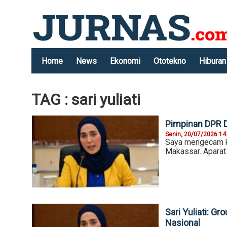
Home
News
Ekonomi
Ototekno
Hiburan
TAG : sari yuliati
Pimpinan DPR 
Senin, 20/07/2026 14
Saya mengecam k
Makassar. Aparat
Sari Yuliati: G
Nasional