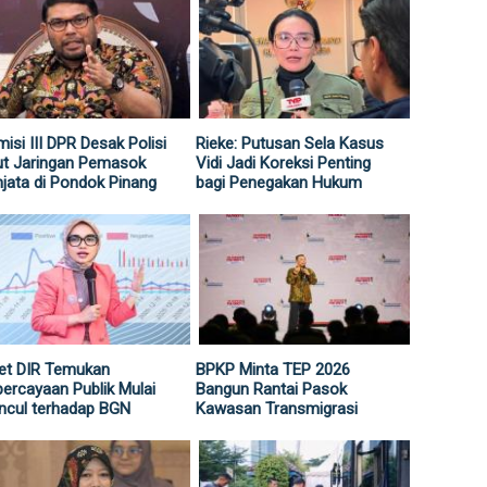
isi III DPR Desak Polisi
Rieke: Putusan Sela Kasus
ut Jaringan Pemasok
Vidi Jadi Koreksi Penting
jata di Pondok Pinang
bagi Penegakan Hukum
et DIR Temukan
BPKP Minta TEP 2026
ercayaan Publik Mulai
Bangun Rantai Pasok
ncul terhadap BGN
Kawasan Transmigrasi