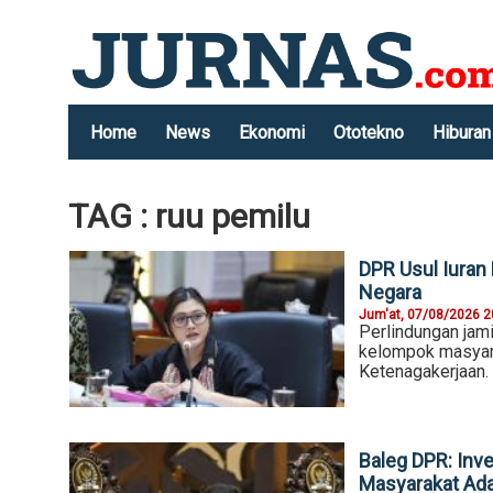
Home
News
Ekonomi
Ototekno
Hiburan
TAG : ruu pemilu
DPR Usul Iuran
Negara
Jum'at, 07/08/2026 2
Perlindungan jami
kelompok masyara
Ketenagakerjaan.
Baleg DPR: Inv
Masyarakat Ad