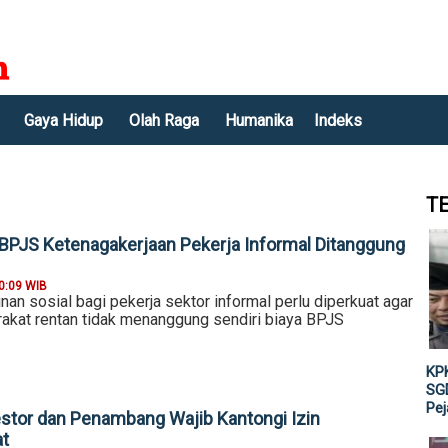
Gaya Hidup
Olah Raga
Humanika
Indeks
T
 BPJS Ketenagakerjaan Pekerja Informal Ditanggung
0:09 WIB
nan sosial bagi pekerja sektor informal perlu diperkuat agar
kat rentan tidak menanggung sendiri biaya BPJS
KPK
SGD
Pe
estor dan Penambang Wajib Kantongi Izin
at