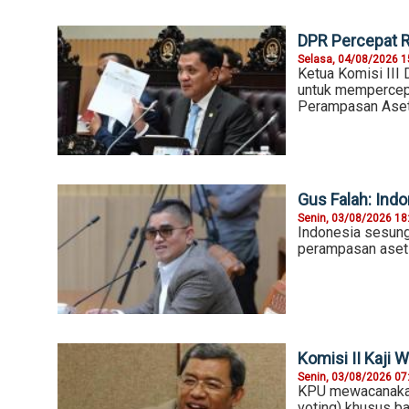
DPR Percepat R
Selasa, 04/08/2026 1
Ketua Komisi III
untuk mempercep
Perampasan Aset
Gus Falah: In
Senin, 03/08/2026 18
Indonesia sesung
perampasan aset 
Komisi II Kaji 
Senin, 03/08/2026 07
KPU mewacanakan
voting) khusus ba