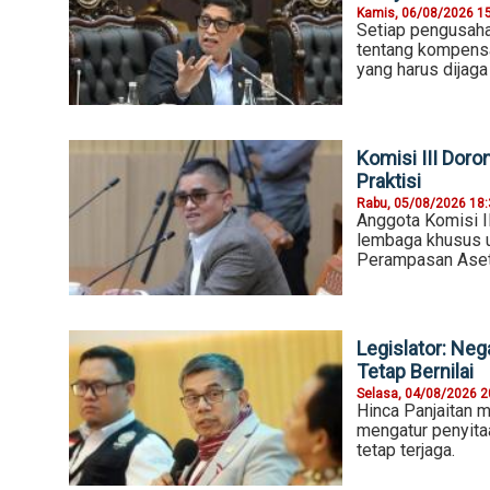
Kamis, 06/08/2026 1
Setiap pengusaha 
tentang kompensa
yang harus dijaga
Komisi III Dor
Praktisi
Rabu, 05/08/2026 18
Anggota Komisi I
lembaga khusus 
Perampasan Aset
Legislator: Ne
Tetap Bernilai
Selasa, 04/08/2026 2
Hinca Panjaitan 
mengatur penyitaa
tetap terjaga.