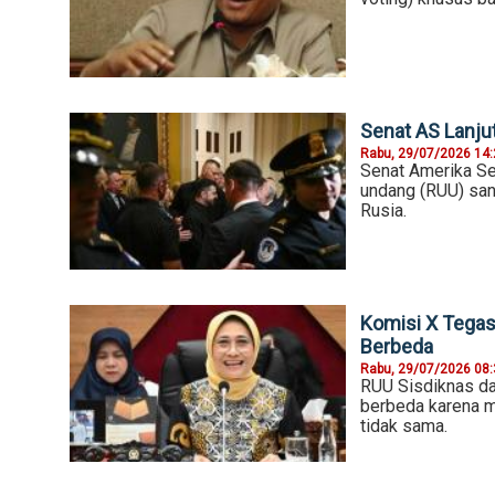
Senat AS Lanj
Rabu, 29/07/2026 14
Senat Amerika Se
undang (RUU) san
Rusia.
Komisi X Tega
Berbeda
Rabu, 29/07/2026 08
RUU Sisdiknas d
berbeda karena 
tidak sama.