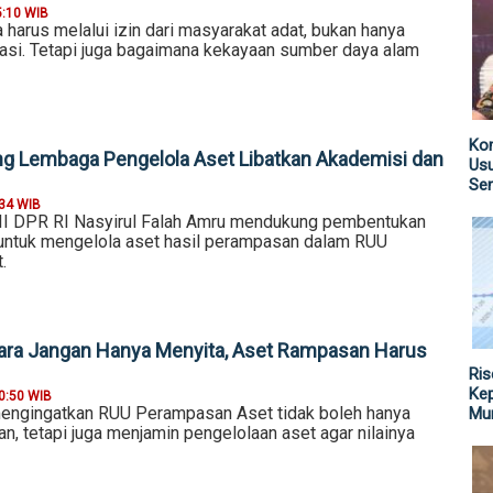
5:10 WIB
harus melalui izin dari masyarakat adat, bukan hanya
si. Tetapi juga bagaimana kekayaan sumber daya alam
Kom
ong Lembaga Pengelola Aset Libatkan Akademisi dan
Us
Sen
:34 WIB
II DPR RI Nasyirul Falah Amru mendukung pembentukan
untuk mengelola aset hasil perampasan dalam RUU
.
gara Jangan Hanya Menyita, Aset Rampasan Harus
Ris
Kep
0:50 WIB
mengingatkan RUU Perampasan Aset tidak boleh hanya
Mu
n, tetapi juga menjamin pengelolaan aset agar nilainya