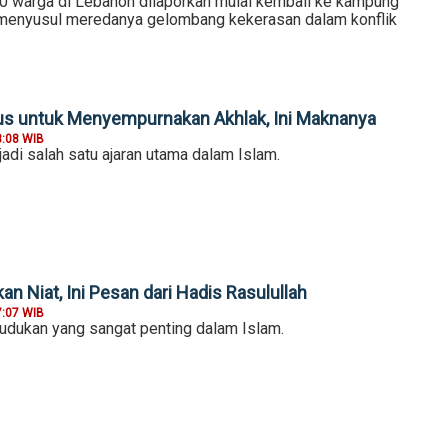
00 warga di Lebanon dilaporkan mulai kembali ke kampung
menyusul meredanya gelombang kekerasan dalam konflik
tus untuk Menyempurnakan Akhlak, Ini Maknanya
8:08 WIB
adi salah satu ajaran utama dalam Islam.
n Niat, Ini Pesan dari Hadis Rasulullah
7:07 WIB
dudukan yang sangat penting dalam Islam.