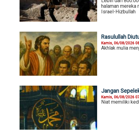
Lebih dari 800.0
halaman mereka 
Israel-Hizbullah
Rasulullah Diu
Kamis, 06/08/2026 0
Akhlak mulia menj
Jangan Sepeleka
Kamis, 06/08/2026 0
Niat memiliki ke