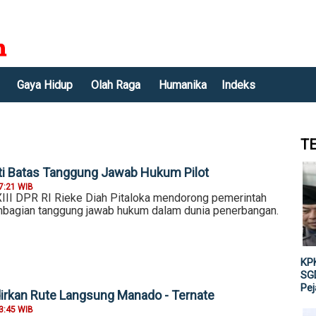
Gaya Hidup
Olah Raga
Humanika
Indeks
T
oti Batas Tanggung Jawab Hukum Pilot
7:21 WIB
III DPR RI Rieke Diah Pitaloka mendorong pemerintah
bagian tanggung jawab hukum dalam dunia penerbangan.
KPK
SGD
Pe
rkan Rute Langsung Manado - Ternate
3:45 WIB