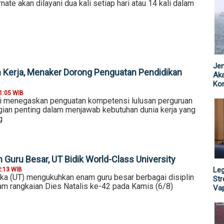
te akan dilayani dua kali setiap hari atau 14 kali dalam
Jen
 Kerja, Menaker Dorong Penguatan Pendidikan
Ak
Kor
1:05 WIB
i menegaskan penguatan kompetensi lulusan perguruan
agian penting dalam menjawab kebutuhan dunia kerja yang
g
Guru Besar, UT Bidik World-Class University
Leg
2:13 WIB
uka (UT) mengukuhkan enam guru besar berbagai disiplin
St
am rangkaian Dies Natalis ke-42 pada Kamis (6/8)
Vap