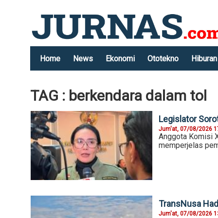
Home
News
Ekonomi
Ototekno
Hiburan
TAG : berkendara dalam tol
Legislator Sor
Jum'at, 07/08/2026 1
Anggota Komisi X
memperjelas pem
TransNusa Hadi
Jum'at, 07/08/2026 1