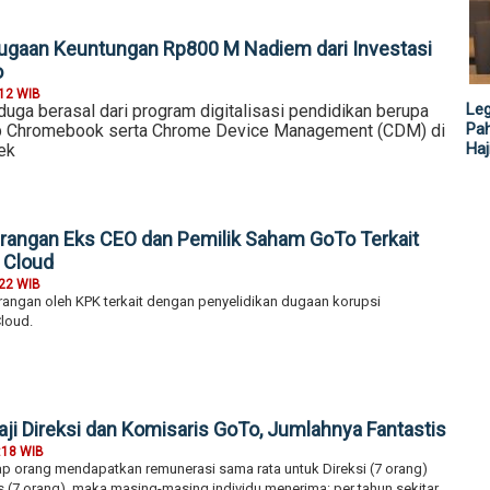
ugaan Keuntungan Rp800 M Nadiem dari Investasi
o
:12 WIB
Leg
duga berasal dari program digitalisasi pendidikan berupa
Pah
p Chromebook serta Chrome Device Management (CDM) di
Haj
ek
rangan Eks CEO dan Pemilik Saham GoTo Terkait
 Cloud
:22 WIB
rangan oleh KPK terkait dengan penyelidikan dugaan korupsi
loud.
aji Direksi dan Komisaris GoTo, Jumlahnya Fantastis
:18 WIB
ap orang mendapatkan remunerasi sama rata untuk Direksi (7 orang)
 (7 orang), maka masing-masing individu menerima:
per tahun sekitar