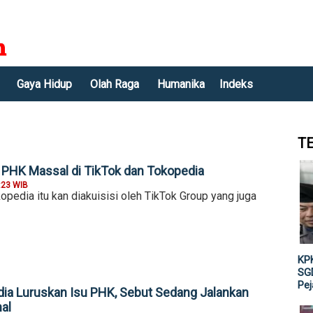
Gaya Hidup
Olah Raga
Humanika
Indeks
T
 PHK Massal di TikTok dan Tokopedia
:23 WIB
pedia itu kan diakuisisi oleh TikTok Group yang juga
KPK
SGD
Pe
ia Luruskan Isu PHK, Sebut Sedang Jalankan
al