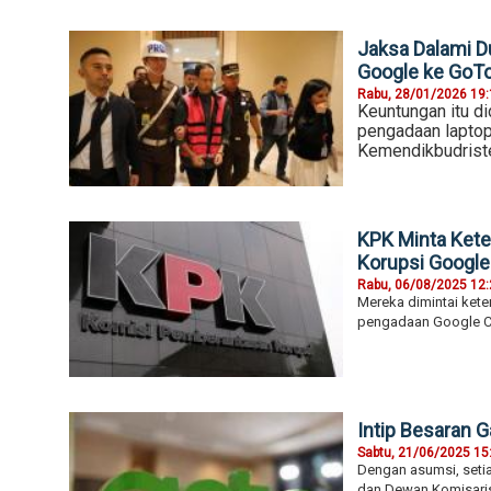
Jaksa Dalami D
Google ke GoT
Rabu, 28/01/2026 19
Keuntungan itu di
pengadaan lapto
Kemendikbudrist
KPK Minta Kete
Korupsi Google
Rabu, 06/08/2025 12
Mereka dimintai kete
pengadaan Google C
Intip Besaran G
Sabtu, 21/06/2025 15
Dengan asumsi, seti
dan Dewan Komisaris