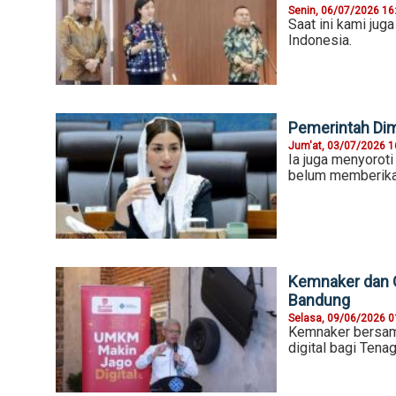
Senin, 06/07/2026 16
Saat ini kami jug
Indonesia.
Pemerintah Dim
Jum'at, 03/07/2026 1
Ia juga menyorot
belum memberikan
Kemnaker dan Go
Bandung
Selasa, 09/06/2026 0
Kemnaker bersam
digital bagi Tena