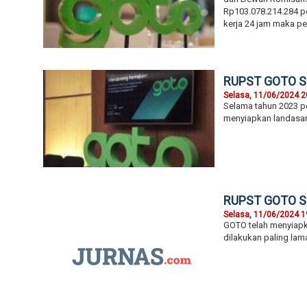
Rp103.078.214.284 pe
kerja 24 jam maka pe
RUPST GOTO Set
Selasa, 11/06/2024 2
Selama tahun 2023 pe
menyiapkan landasan
RUPST GOTO Set
Selasa, 11/06/2024 1
GOTO telah menyiapka
dilakukan paling lam