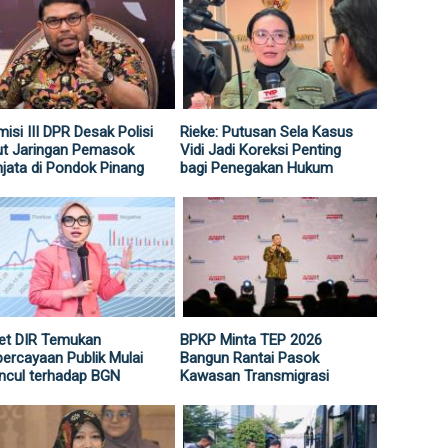
isi III DPR Desak Polisi
Rieke: Putusan Sela Kasus
ut Jaringan Pemasok
Vidi Jadi Koreksi Penting
jata di Pondok Pinang
bagi Penegakan Hukum
et DIR Temukan
BPKP Minta TEP 2026
ercayaan Publik Mulai
Bangun Rantai Pasok
ncul terhadap BGN
Kawasan Transmigrasi