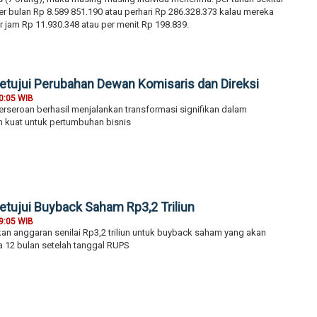
r bulan Rp 8.589 851.190 atau perhari Rp 286.328.373 kalau mereka
r jam Rp 11.930.348 atau per menit Rp 198.839.
ujui Perubahan Dewan Komisaris dan Direksi
0:05 WIB
rseroan berhasil menjalankan transformasi signifikan dalam
 kuat untuk pertumbuhan bisnis
ujui Buyback Saham Rp3,2 Triliun
9:05 WIB
n anggaran senilai Rp3,2 triliun untuk buyback saham yang akan
a 12 bulan setelah tanggal RUPS