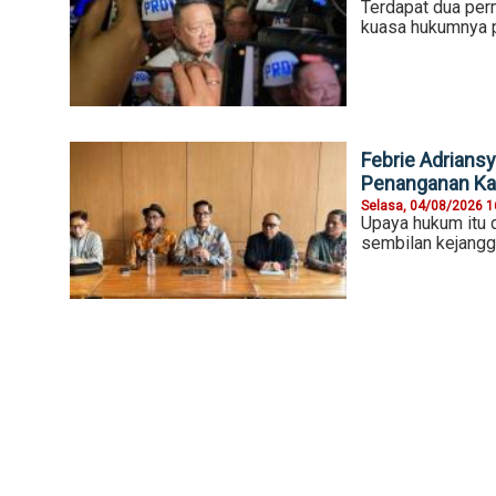
Terdapat dua perm
kuasa hukumnya p
Febrie Adrians
Penanganan K
Selasa, 04/08/2026 1
Upaya hukum itu 
sembilan kejangg