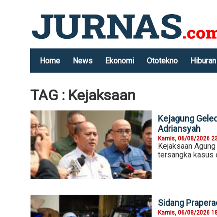
Home
News
Ekonomi
Ototekno
Hiburan
TAG : Kejaksaan
Kejagung Geled
Adriansyah
Kamis, 06/08/2026 2
Kejaksaan Agung
tersangka kasus 
Sidang Prapera
Kamis, 06/08/2026 1