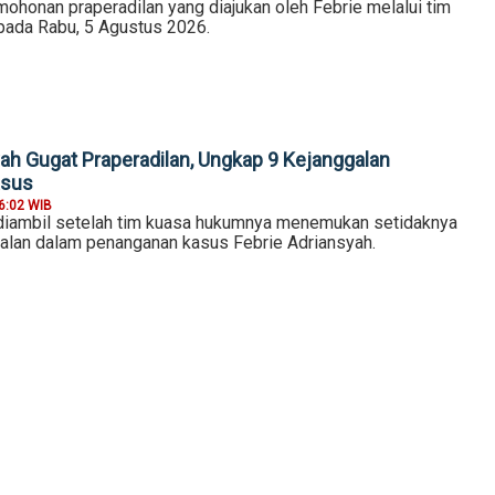
ohonan praperadilan yang diajukan oleh Febrie melalui tim
ada Rabu, 5 Agustus 2026.
yah Gugat Praperadilan, Ungkap 9 Kejanggalan
asus
6:02 WIB
diambil setelah tim kuasa hukumnya menemukan setidaknya
alan dalam penanganan kasus Febrie Adriansyah.