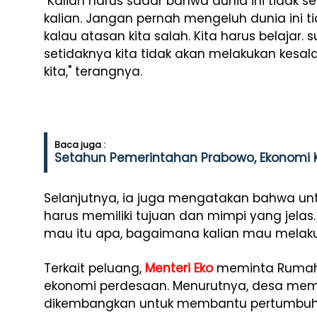
"Kalian harus sadar bahwa dunia ini tidak s
kalian. Jangan pernah mengeluh dunia ini 
kalau atasan kita salah. Kita harus belajar. s
setidaknya kita tidak akan melakukan kesal
kita," terangnya.
Baca juga :
Setahun Pemerintahan Prabowo, Ekonomi 
Selanjutnya, ia juga mengatakan bahwa un
harus memiliki tujuan dan mimpi yang jelas.
mau itu apa, bagaimana kalian mau melakuk
Terkait peluang,
Menteri Eko
meminta Rumah 
ekonomi perdesaan. Menurutnya, desa memi
dikembangkan untuk membantu pertumbuh