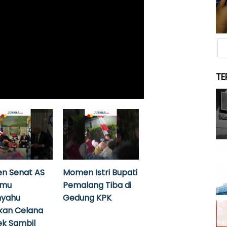
TE
n Senat AS
Momen Istri Bupati
emu
Pemalang Tiba di
nyahu
Gedung KPK
kan Celana
k Sambil