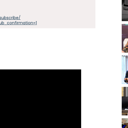
subscribe/
ub_confirmation=1