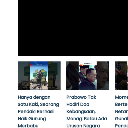
Hanya dengan
Prabowo Tak
Mome
Satu Kaki, Seorang
Hadiri Doa
Bert
Pendaki Berhasil
Kebangsaan,
Neta
Naik Gunung
Menag: Beliau Ada
Guna
Merbabu
Urusan Negara
Pende