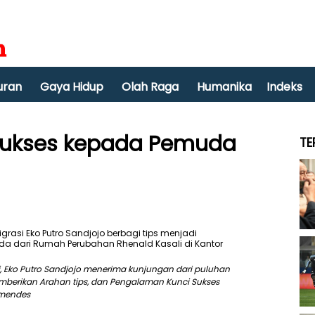
uran
Gaya Hidup
Olah Raga
Humanika
Indeks
 Sukses kepada Pemuda
TE
, Eko Putro Sandjojo menerima kunjungan dari puluhan
mberikan Arahan tips, dan Pengalaman Kunci Sukses
emendes