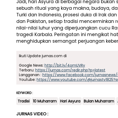
Jadi, hari Asyura di berbagai negara bukan
sebuah ritual yang kaya makna, budaya, dan s
Turki dan Indonesia, prosesi duka di Irak dan
dan Pakistan, setiap tradisi mencerminkan
nilai-nilai luhur yang diperjuangkan cucu 
tragedi Karbala. Peringatan ini mengikat ha
menghidupkan semangat perjuangan keben
Ikuti Update jurnas.com di
Google News:
http://bit.ly/4omUVRy
Terbaru:
https://jurnas.com/redir.php?p=latest
Langganan :
https://www.facebook.com/jurnasnews/
Youtube:
https://www.youtube.com/@jurnastv1825?s
KEYWORD :
Tradisi
10 Muharram
Hari Asyura
Bulan Muharram
JURNAS VIDEO :