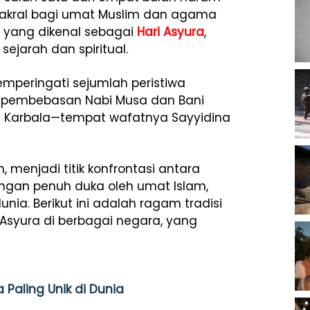
 sakral bagi umat Muslim dan agama
u yang dikenal sebagai
Hari Asyura
,
jarah dan spiritual.
emperingati sejumlah peristiwa
ti pembebasan Nabi Musa dan Bani
n di Karbala—tempat wafatnya Sayyidina
h, menjadi titik konfrontasi antara
ngan penuh duka oleh umat Islam,
nia. Berikut ini adalah ragam tradisi
syura di berbagai negara, yang
Paling Unik di Dunia