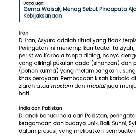
Baca juga :
Gema Waisak, Menag Sebut Pindapata Aj
Kebijaksanaan
Iran
Di Iran, Asyura adalah ritual yang tidak terp
Peringatan ini menampilkan teater ta’ziya
peristiwa Karbala tanpa dialog, hanya deng
yang diiringi pukulan dada (sinahzan) dan 
(pohon kurma) yang melambangkan usungan
khas perayaan. Pembacaan kisah karbala d
ziarah atau
maktam
dan
maqtal
juga menj
hati.
India dan Pakistan
Di anak benua India dan Pakistan, pering
keagamaan dan budaya unik. Baik Sunni, Syi
dalam prosesi, yang melibatkan pembuatan t