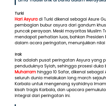
Lima Tradisi Unik di Dunia dalam Merayaka
Turki
Hari Asyura
di Turki dikenal sebagai Asure G
pembagian bubur asyura dari gandum khusu
puncak perayaan. Meski mayoritas Muslim Tur
mendapat perhatian luas, bahkan Presiden 
dalam acara peringatan, menunjukkan nilai n
Irak
Irak adalah pusat peringatan Asyura yang 
penduduknya Syiah, sehingga prosesi duka 
Muharram
hingga 10 Safar, dikenal sebagai A
seluruh dunia melakukan long march sejauh 
Karbala untuk mengenang syahidnya Imam 
kisah tragis Karbala, dan upacara pemukul
integral dari peringatan ini.