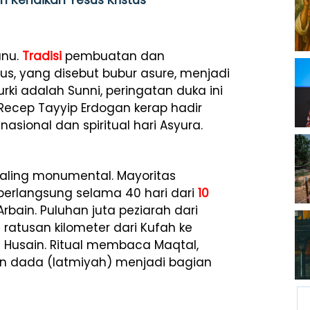
n Kenaikan Yesus Kristus
unu.
Tradisi
pembuatan dan
s, yang disebut bubur asure, menjadi
ki adalah Sunni, peringatan duka ini
Recep Tayyip Erdogan kerap hadir
asional dan spiritual hari Asyura.
paling monumental. Mayoritas
berlangsung selama 40 hari dari
10
rbain. Puluhan juta peziarah dari
ratusan kilometer dari Kufah ke
Husain. Ritual membaca Maqtal,
an dada (latmiyah) menjadi bagian