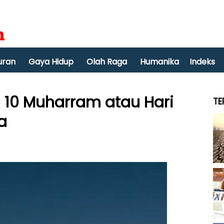
uran
Gaya Hidup
Olah Raga
Humanika
Indeks
 10 Muharram atau Hari
TE
a