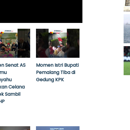
n Senat AS
Momen Istri Bupati
emu
Pemalang Tiba di
nyahu
Gedung KPK
kan Celana
k Sambil
HP