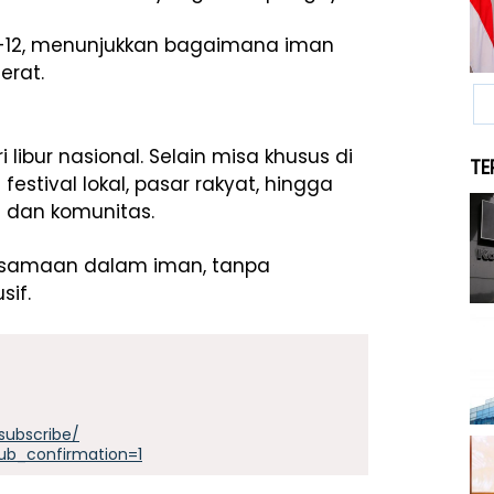
ke-12, menunjukkan bagaimana iman
erat.
 libur nasional. Selain misa khusus di
TE
stival lokal, pasar rakyat, hingga
 dan komunitas.
rsamaan dalam iman, tanpa
sif.
subscribe/
ub_confirmation=1