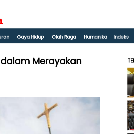
uran
Gaya Hidup
Olah Raga
Humanika
Indeks
ia dalam Merayakan
TE