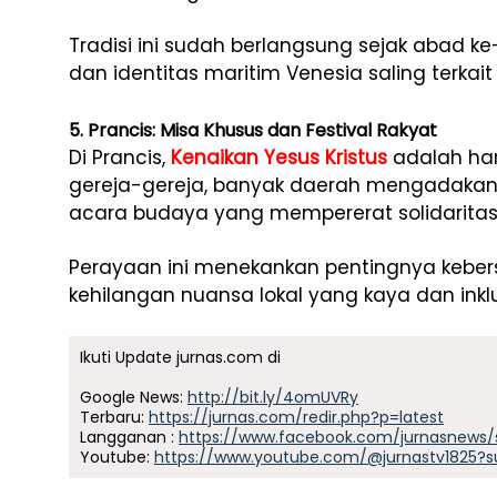
Tradisi ini sudah berlangsung sejak abad 
dan identitas maritim Venesia saling terkait 
5. Prancis: Misa Khusus dan Festival Rakyat
Di Prancis,
Kenaikan Yesus Kristus
adalah hari
gereja-gereja, banyak daerah mengadakan fe
acara budaya yang mempererat solidaritas
Perayaan ini menekankan pentingnya kebe
kehilangan nuansa lokal yang kaya dan inklu
Ikuti Update jurnas.com di
Google News:
http://bit.ly/4omUVRy
Terbaru:
https://jurnas.com/redir.php?p=latest
Langganan :
https://www.facebook.com/jurnasnews/
Youtube:
https://www.youtube.com/@jurnastv1825?s