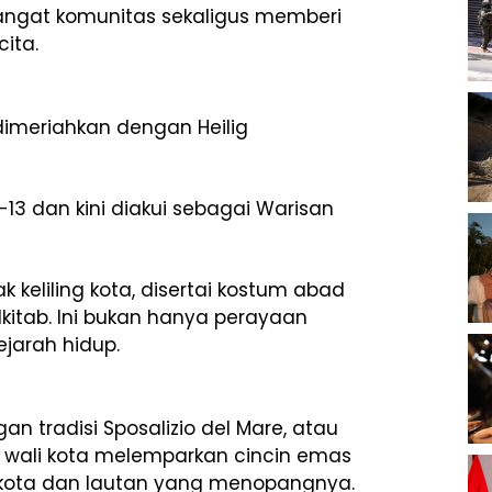
ngat komunitas sekaligus memberi
ita.
 dimeriahkan dengan Heilig
-13 dan kini diakui sebagai Warisan
rak keliling kota, disertai kostum abad
kitab. Ini bukan hanya perayaan
ejarah hidup.
an tradisi Sposalizio del Mare, atau
, wali kota melemparkan cincin emas
a kota dan lautan yang menopangnya.