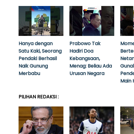
Hanya dengan
Prabowo Tak
Mome
Satu Kaki, Seorang
Hadiri Doa
Bert
Pendaki Berhasil
Kebangsaan,
Neta
Naik Gunung
Menag: Beliau Ada
Guna
Merbabu
Urusan Negara
Pende
Main 
PILIHAN REDAKSI :