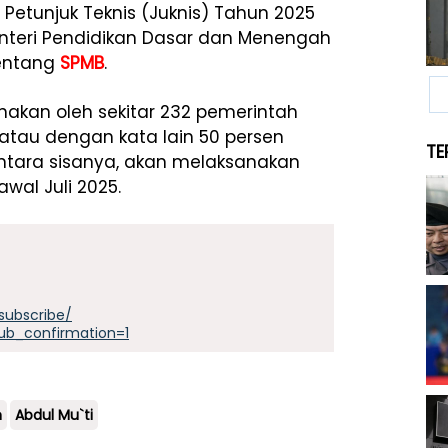
Petunjuk Teknis (Juknis) Tahun 2025
nteri Pendidikan Dasar dan Menengah
entang
SPMB
.
nakan oleh sekitar 232 pemerintah
atau dengan kata lain 50 persen
TE
tara sisanya, akan melaksanakan
al Juli 2025.
subscribe/
ub_confirmation=1
n
Abdul Mu`ti