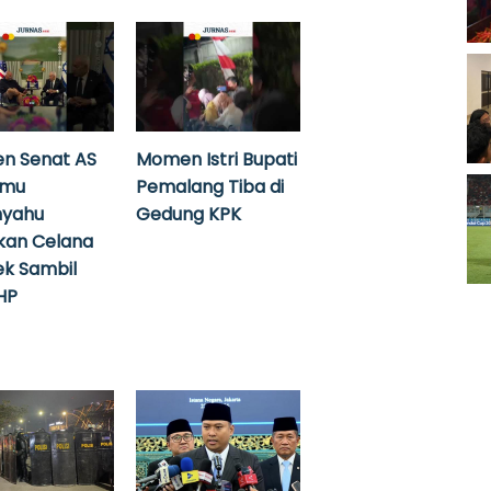
n Senat AS
Momen Istri Bupati
emu
Pemalang Tiba di
nyahu
Gedung KPK
kan Celana
k Sambil
HP