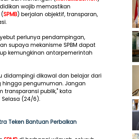
idikan wajib memastikan
(
SPMB
) berjalan objektif, transparan,
si.
enyebut perlunya pendampingan,
apan supaya mekanisme SPBM dapat
tup kemungkinan antarpemerintah
u didampingi dikawal dan belajar dari
lang hingga pengumuman. Jangan
transparansi publik," kata
Selasa (24/6).
ra Teken Bantuan Perbaikan