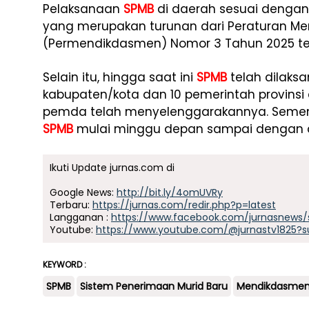
Pelaksanaan
SPMB
di daerah sesuai dengan 
yang merupakan turunan dari Peraturan Me
(Permendikdasmen) Nomor 3 Tahun 2025 t
Selain itu, hingga saat ini
SPMB
telah dilaksa
kabupaten/kota dan 10 pemerintah provinsi 
pemda telah menyelenggarakannya. Semen
SPMB
mulai minggu depan sampai dengan aw
Ikuti Update jurnas.com di
Google News:
http://bit.ly/4omUVRy
Terbaru:
https://jurnas.com/redir.php?p=latest
Langganan :
https://www.facebook.com/jurnasnews/
Youtube:
https://www.youtube.com/@jurnastv1825?s
KEYWORD :
SPMB
Sistem Penerimaan Murid Baru
Mendikdasme