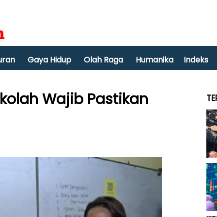
uran
Gaya Hidup
Olah Raga
Humanika
Indeks
kolah Wajib Pastikan
TE