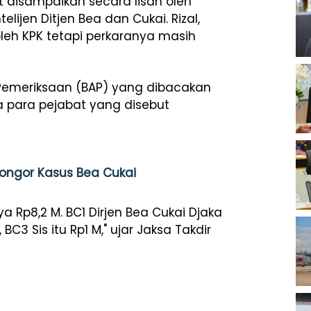
disampaikan secara lisan oleh
ijen Ditjen Bea dan Cukai. Rizal,
oleh KPK tetapi perkaranya masih
Pemeriksaan (BAP) yang dibacakan
a para pejabat yang disebut
 Congor Kasus Bea Cukai
ya Rp8,2 M. BC1 Dirjen Bea Cukai Djaka
BC3 Sis itu Rp1 M," ujar Jaksa Takdir