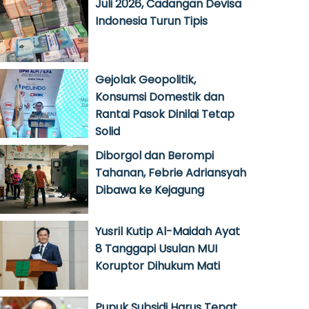
Juli 2026, Cadangan Devisa
Indonesia Turun Tipis
Gejolak Geopolitik,
Konsumsi Domestik dan
Rantai Pasok Dinilai Tetap
Solid
Diborgol dan Berompi
Tahanan, Febrie Adriansyah
Dibawa ke Kejagung
Yusril Kutip Al-Maidah Ayat
8 Tanggapi Usulan MUI
Koruptor Dihukum Mati
Pupuk Subsidi Harus Tepat