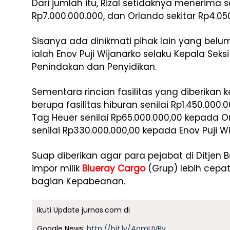
Dari jumlah itu, Rizal setidaknya menerima s
Rp7.000.000.000, dan Orlando sekitar Rp4.05
Sisanya ada dinikmati pihak lain yang belu
ialah Enov Puji Wijanarko selaku Kepala Seks
Penindakan dan Penyidikan.
Sementara rincian fasilitas yang diberikan
berupa fasilitas hiburan senilai Rp1.450.00
Tag Heuer senilai Rp65.000.000,00 kepada O
senilai Rp330.000.000,00 kepada Enov Puji Wi
Suap diberikan agar para pejabat di Ditje
impor milik
Blueray Cargo
(Grup) lebih cepat
bagian Kepabeanan.
Ikuti Update jurnas.com di
Google News:
http://bit.ly/4omUVRy