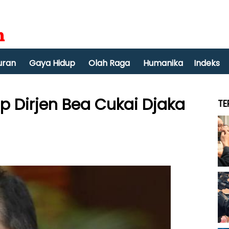
uran
Gaya Hidup
Olah Raga
Humanika
Indeks
p Dirjen Bea Cukai Djaka
TE