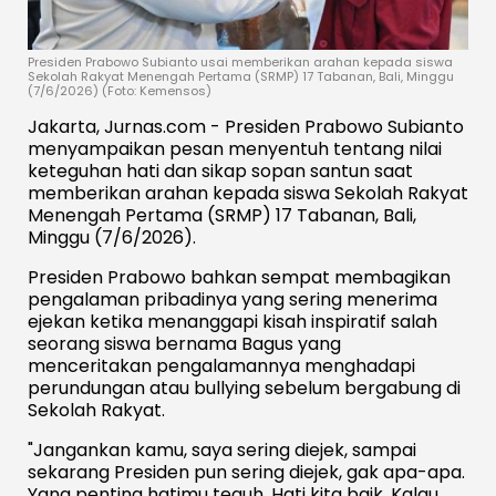
Presiden Prabowo Subianto usai memberikan arahan kepada siswa
Sekolah Rakyat Menengah Pertama (SRMP) 17 Tabanan, Bali, Minggu
(7/6/2026) (Foto: Kemensos)
Jakarta, Jurnas.com - Presiden Prabowo Subianto
menyampaikan pesan menyentuh tentang nilai
keteguhan hati dan sikap sopan santun saat
memberikan arahan kepada siswa Sekolah Rakyat
Menengah Pertama (SRMP) 17 Tabanan, Bali,
Minggu (7/6/2026).
Presiden Prabowo bahkan sempat membagikan
pengalaman pribadinya yang sering menerima
ejekan ketika menanggapi kisah inspiratif salah
seorang siswa bernama Bagus yang
menceritakan pengalamannya menghadapi
perundungan atau bullying sebelum bergabung di
Sekolah Rakyat.
"Jangankan kamu, saya sering diejek, sampai
sekarang Presiden pun sering diejek, gak apa-apa.
Yang penting hatimu teguh. Hati kita baik. Kalau