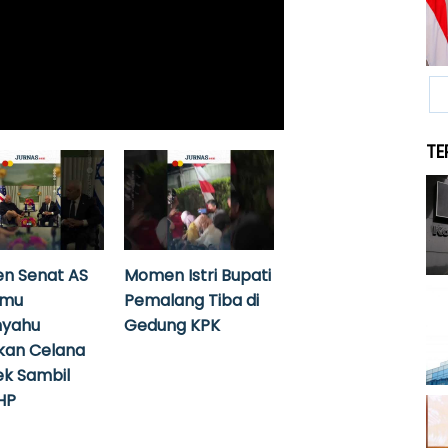
TE
n Senat AS
Momen Istri Bupati
emu
Pemalang Tiba di
nyahu
Gedung KPK
kan Celana
k Sambil
HP