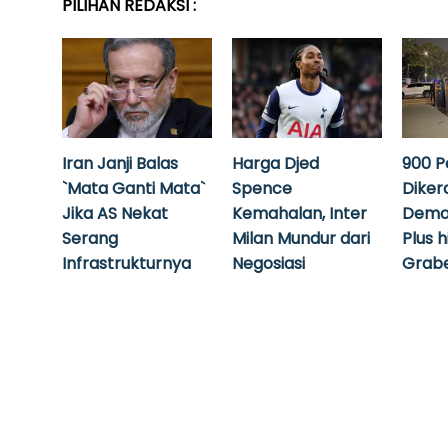
PILIHAN REDAKSI :
Iran Janji Balas
Harga Djed
900 P
`Mata Ganti Mata`
Spence
Diker
Jika AS Nekat
Kemahalan, Inter
Demo
Serang
Milan Mundur dari
Plus 
Infrastrukturnya
Negosiasi
Grabe