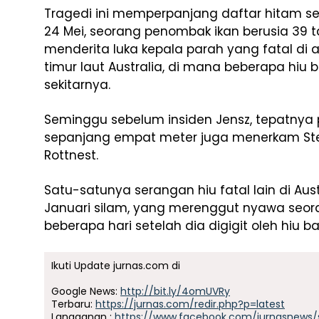
Tragedi ini memperpanjang daftar hitam s
24 Mei, seorang penombak ikan berusia 39 
menderita luka kepala parah yang fatal di ar
timur laut Australia, di mana beberapa hiu b
sekitarnya.
Seminggu sebelum insiden Jensz, tepatnya p
sepanjang empat meter juga menerkam Ste
Rottnest.
Satu-satunya serangan hiu fatal lain di Aust
Januari silam, yang merenggut nyawa seoran
beberapa hari setelah dia digigit oleh hiu 
Ikuti Update jurnas.com di
Google News:
http://bit.ly/4omUVRy
Terbaru:
https://jurnas.com/redir.php?p=latest
Langganan :
https://www.facebook.com/jurnasnews/