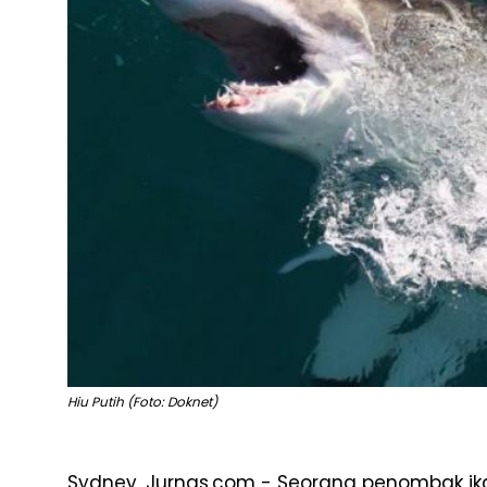
Hiu Putih (Foto: Doknet)
Sydney, Jurnas.com - Seorang penombak ik