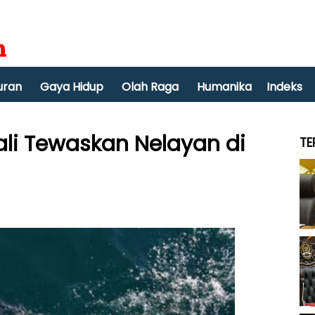
uran
Gaya Hidup
Olah Raga
Humanika
Indeks
li Tewaskan Nelayan di
TE