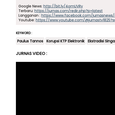
Google News:
http://bit.ly/4omUVRy
Terbaru:
https://jurnas.com/redir.php?p=latest
Langganan :
https://www.facebook.com/jurnasnews/
Youtube:
https://www.youtube.com/@jurnastv1825?s
KEYWORD :
Paulus Tannos
Korupsi KTP Elektronik
Ekstradisi Sing
JURNAS VIDEO :