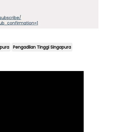
subscribe/
ub_confirmation=1
apura
Pengadilan Tinggi Singapura