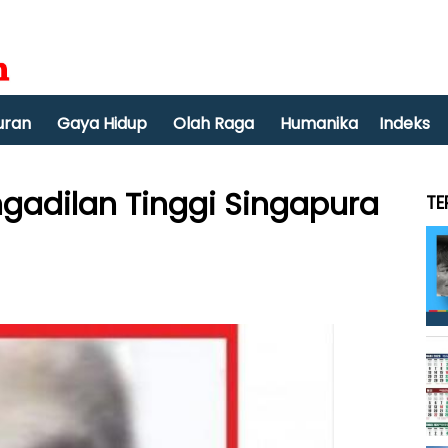
uran
Gaya Hidup
Olah Raga
Humanika
Indeks
ngadilan Tinggi Singapura
TE