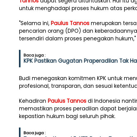
Tannos
dapat segera dituntaskan. Hal itu a
untuk menghadapi proses hukum atas perkar
"Selama ini,
Paulus Tannos
merupakan tersa
pencarian orang (DPO) dan keberadaannya 
tersendiri dalam proses penegakan hukum," 
Baca juga :
KPK Pastikan Gugatan Praperadilan Tak Ha
Budi menegaskan komitmen KPK untuk menun
profesional, transparan, dan sesuai ketent
Kehadiran
Paulus Tannos
di Indonesia nanti
memastikan proses peradilan dapat berjala
kepastian hukum bagi seluruh pihak.
Baca juga :