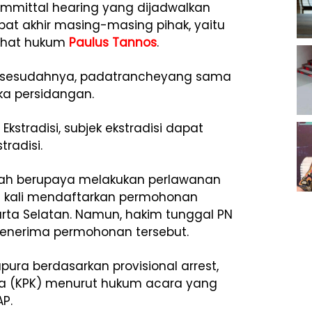
ommittal hearing yang dijadwalkan
t akhir masing-masing pihak, yaitu
sihat hukum
Paulus Tannos
.
ra sesudahnya, padatrancheyang sama
a persidangan.
kstradisi, subjek ekstradisi dapat
radisi.
ah berupaya melakukan perlawanan
ua kali mendaftarkan permohonan
arta Selatan. Namun, hakim tunggal PN
menerima permohonan tersebut.
pura berdasarkan provisional arrest,
ia (KPK) menurut hukum acara yang
AP.