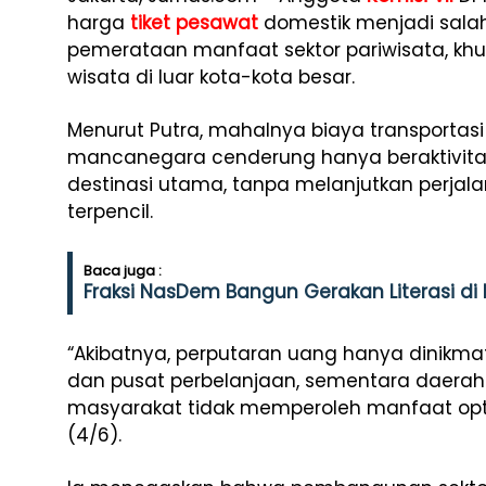
harga
tiket pesawat
domestik menjadi sala
pemerataan manfaat sektor pariwisata, kh
wisata di luar kota-kota besar.
Menurut Putra, mahalnya biaya transporta
mancanegara cenderung hanya beraktivita
destinasi utama, tanpa melanjutkan perjal
terpencil.
Baca juga :
Fraksi NasDem Bangun Gerakan Literasi di
“Akibatnya, perputaran uang hanya dinikmati
dan pusat perbelanjaan, sementara daerah
masyarakat tidak memperoleh manfaat optim
(4/6).