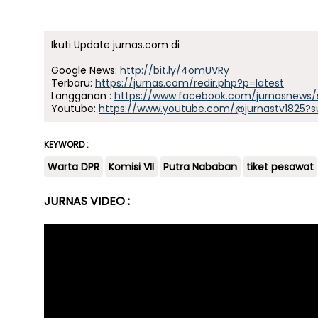
Ikuti Update jurnas.com di
Google News:
http://bit.ly/4omUVRy
Terbaru:
https://jurnas.com/redir.php?p=latest
Langganan :
https://www.facebook.com/jurnasnews/
Youtube:
https://www.youtube.com/@jurnastv1825?s
KEYWORD :
Warta DPR
Komisi VII
Putra Nababan
tiket pesawat
JURNAS VIDEO :