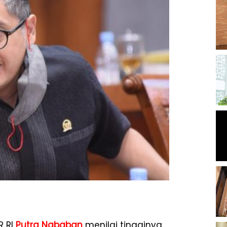
R RI
Putra Nababan
menilai tingginya