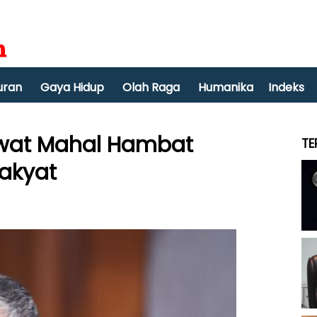
uran
Gaya Hidup
Olah Raga
Humanika
Indeks
sawat Mahal Hambat
TE
akyat