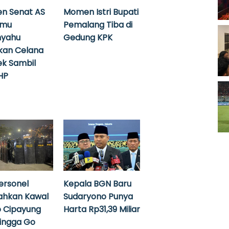
n Senat AS
Momen Istri Bupati
emu
Pemalang Tiba di
nyahu
Gedung KPK
kan Celana
k Sambil
HP
ersonel
Kepala BGN Baru
ahkan Kawal
Sudaryono Punya
 Cipayung
Harta Rp31,39 Miliar
hingga Go