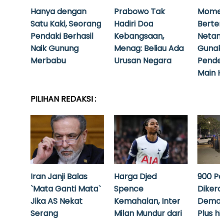
Hanya dengan
Prabowo Tak
Mome
Satu Kaki, Seorang
Hadiri Doa
Bert
Pendaki Berhasil
Kebangsaan,
Neta
Naik Gunung
Menag: Beliau Ada
Guna
Merbabu
Urusan Negara
Pende
Main 
PILIHAN REDAKSI :
Iran Janji Balas
Harga Djed
900 P
`Mata Ganti Mata`
Spence
Diker
Jika AS Nekat
Kemahalan, Inter
Demo
Serang
Milan Mundur dari
Plus 