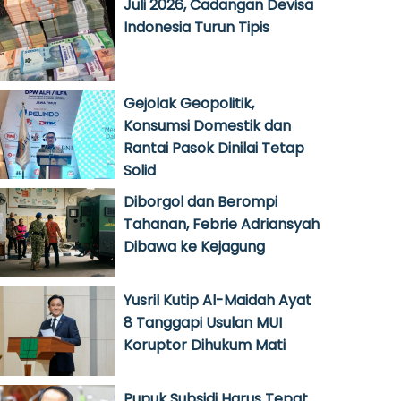
Juli 2026, Cadangan Devisa
Indonesia Turun Tipis
Gejolak Geopolitik,
Konsumsi Domestik dan
Rantai Pasok Dinilai Tetap
Solid
Diborgol dan Berompi
Tahanan, Febrie Adriansyah
Dibawa ke Kejagung
Yusril Kutip Al-Maidah Ayat
8 Tanggapi Usulan MUI
Koruptor Dihukum Mati
Pupuk Subsidi Harus Tepat