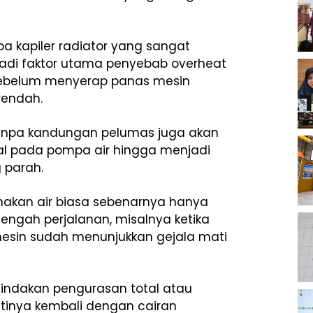
a kapiler radiator yang sangat
jadi faktor utama penyebab overheat
sebelum menyerap panas mesin
rendah.
t tanpa kandungan pelumas juga akan
al pada pompa air hingga menjadi
 parah.
unakan air biasa sebenarnya hanya
 tengah perjalanan, misalnya ketika
 mesin sudah menunjukkan gejala mati
 tindakan pengurasan total atau
ntinya kembali dengan cairan