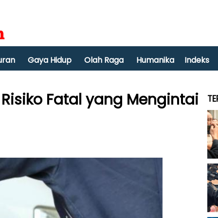
uran
Gaya Hidup
Olah Raga
Humanika
Indeks
ni Risiko Fatal yang Mengintai
TE