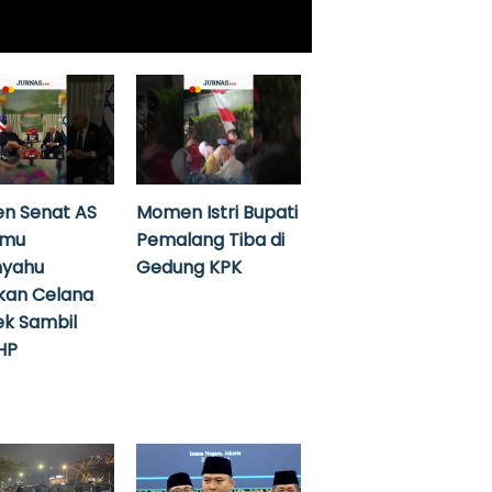
n Senat AS
Momen Istri Bupati
emu
Pemalang Tiba di
nyahu
Gedung KPK
kan Celana
k Sambil
HP