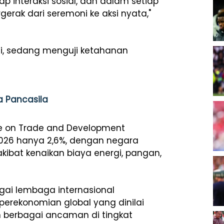
p interaksi sosial, dan dalam setiap
erak dari seremoni ke aksi nyata,"
 ini, sedang menguji ketahanan
a Pancasila
ce on Trade and Development
026 hanya 2,6%, dengan negara
bat kenaikan biaya energi, pangan,
gai lembaga internasional
erekonomian global yang dinilai
 berbagai ancaman di tingkat