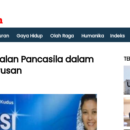
uran
Gaya Hidup
Olah Raga
Humanika
Indeks
malan Pancasila dalam
TE
rusan