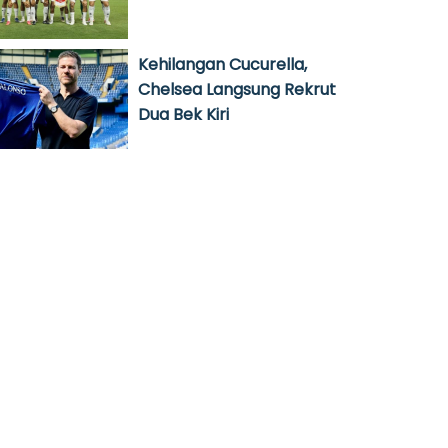
Kehilangan Cucurella,
Chelsea Langsung Rekrut
Dua Bek Kiri