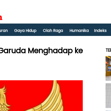
uran
Gaya Hidup
Olah Raga
Humanika
Indeks
g Garuda Menghadap ke
TE