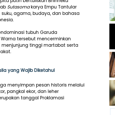
ta putih bertuliskan Bhinneka
itab
Sutasoma
karya Empu Tantular
suku, agama, budaya, dan bahasa
nesia.
endominasi tubuh Garuda
 Warna tersebut mencerminkan
 menjunjung tinggi martabat serta
akat.
sila yang Wajib Diketahui
uga menyimpan pesan historis melalui
r, pangkal ekor, dan leher
rupakan tanggal Proklamasi