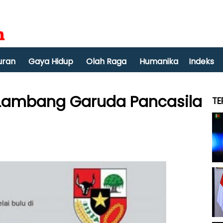
uran
Gaya Hidup
Olah Raga
Humanika
Indeks
 Lambang Garuda Pancasila
TE