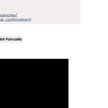
subscribe/
ub_confirmation=1
ahir Pancasila