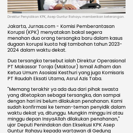
Direktur Penyidikan KPK, Asep Guntur Rahayu memberikan keterangan.
Jakarta, Jurnas.com - Komisi Pemberantasan
Korupsi (KPK) menyatakan bakal segera
menahan dua orang tersangka baru dalam kasus
dugaan korupsi kuota haji tambahan tahun 2023-
2024 dalam waktu dekat.
Dua tersangka tersebut ialah Direktur Operasional
PT Makassar Toraja (Maktour) Ismail Adham dan
Ketua Umum Asosiasi Kesthuri yang juga Komisaris
PT Raudah Eksati Utama, Asrul Azis Taba.
"Memang terakhir ya ada dua dari pihak swasta
yang ditetapkan sebagai tersangka, dan sampai
dengan hari ini belum dilakukan penahanan. Kami
sudah konfirmasi ke teman-teman penyidik dalam
waktu dekat ya, ditunggu. Mungkin minggu ini atau
minggu depan InsyaAllah dilakukan penahanan,"
ujar Deputi Penindakan dan Eksekusi KPK Asep
Guntur Rahayu kepada wartawan di Gedung