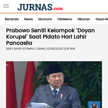
Beranda
News
Ekonomi
Ototekno
Hiburan
Gaya H
Prabowo Sentil Kelompok `Doyan
Korupsi` Saat Pidato Hari Lahir
Pancasila
GERY DAVID SITOMPUL | SENIN, 01/06/2026 12:16 WIB