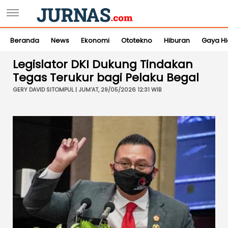
Beranda
News
Ekonomi
Ototekno
Hiburan
Gaya H
Legislator DKI Dukung Tindakan
Tegas Terukur bagi Pelaku Begal
GERY DAVID SITOMPUL | JUM'AT, 29/05/2026 12:31 WIB