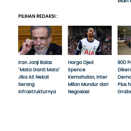
Main 
PILIHAN REDAKSI :
Iran Janji Balas
Harga Djed
900 P
`Mata Ganti Mata`
Spence
Diker
Jika AS Nekat
Kemahalan, Inter
Demo
Serang
Milan Mundur dari
Plus 
Infrastrukturnya
Negosiasi
Grabe