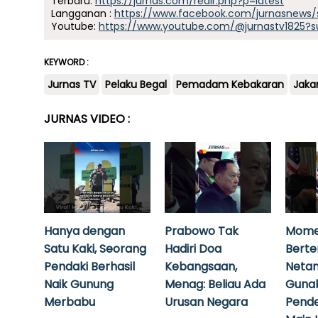
Terbaru:
https://jurnas.com/redir.php?p=latest
Langganan :
https://www.facebook.com/jurnasnews/
Youtube:
https://www.youtube.com/@jurnastv1825?s
KEYWORD :
Jurnas TV
Pelaku Begal
Pemadam Kebakaran
Jaka
JURNAS VIDEO :
Hanya dengan
Prabowo Tak
Mome
Satu Kaki, Seorang
Hadiri Doa
Bert
Pendaki Berhasil
Kebangsaan,
Neta
Naik Gunung
Menag: Beliau Ada
Guna
Merbabu
Urusan Negara
Pende