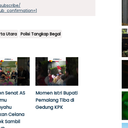
subscribe/
ub_confirmation=1
rta Utara
Polisi Tangkap Begal
n Senat AS
Momen Istri Bupati
emu
Pemalang Tiba di
nyahu
Gedung KPK
kan Celana
k Sambil