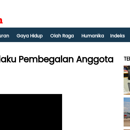
uran
Gaya Hidup
Olah Raga
Humanika
Indeks
Pelaku Pembegalan Anggota
TE