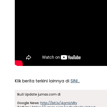
Klik berita terkini lainnya di
SINI...
Ikuti Update jurnas.com di
Google News:
http://bit.ly/4omUVRy