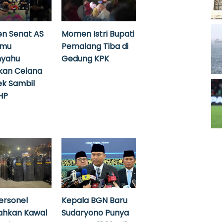
n Senat AS
Momen Istri Bupati
emu
Pemalang Tiba di
nyahu
Gedung KPK
kan Celana
k Sambil
HP
ersonel
Kepala BGN Baru
ahkan Kawal
Sudaryono Punya