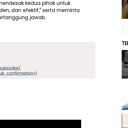
ya mendesak kedua pihak untuk
den, dan efektif," serta meminta
ertanggung jawab.
TE
subscribe/
ub_confirmation=1