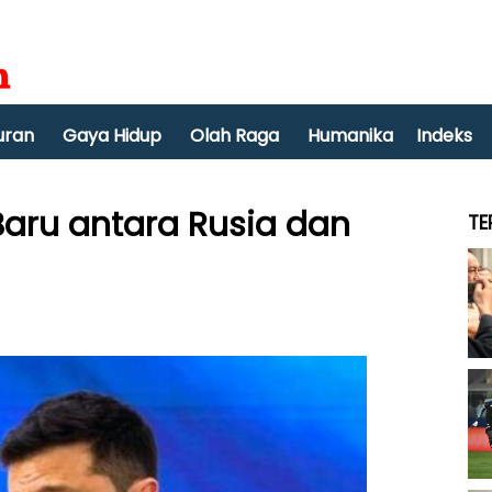
uran
Gaya Hidup
Olah Raga
Humanika
Indeks
Baru antara Rusia dan
TE