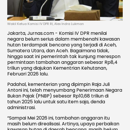
Wakil Ketua Komisi IV DPR RI, Alex Indra Lukman
Jakarta, Jurnas.com - Komisi IV DPR menilai
negara belum serius dalam membenahi kawasan
hutan terdampak bencana yang terjadi di Aceh,
Sumatera Utara, dan Aceh. Bagaimana tidak,
hingga saat ini pemerintah tak kunjung merespon
permintaan tambahan anggaran sebesar Rp8,4
triliun yang diajukan Kementrian Kehutanan,
Februari 2026 lalu.
Padahal, kementerian yang dipimpin Raja Juli
Antoni ini, telah menyumbang Penerimaan Negara
Bukan Pajak (PNBP) sebesar Rp10,68 triliun di
tahun 2025 lalu untuk satu item saja, denda
administrasi.
“Sampai Mei 2026 ini, tambahan anggaran itu
masih belum direalisasi. Artinya, upaya perbaikan
kawasan hutan di daerah bencana, masih belum