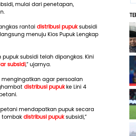
bsidi, mulai dari penetapan,
n.
TE
mangkas rantai
distribusi pupuk
subsidi
 2 langsung menuju Kios Pupuk Lengkap
 pupuk subsidi telah dipangkas. Kini
lar subsidi
,” ujarnya.
u mengingatkan agar persoalan
nghambat
distribusi pupuk
ke Lini 4
petani.
t petani mendapatkan pupuk secara
ng tombak
distribusi pupuk
subsidi,”