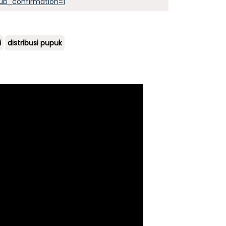
ub_confirmation=1
i
distribusi pupuk