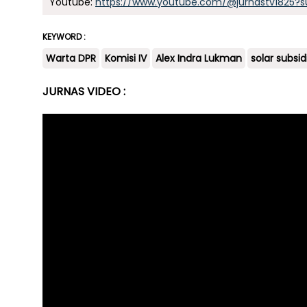
Youtube:
https://www.youtube.com/@jurnastv1825?s
KEYWORD :
Warta DPR
Komisi IV
Alex Indra Lukman
solar subsid
JURNAS VIDEO :