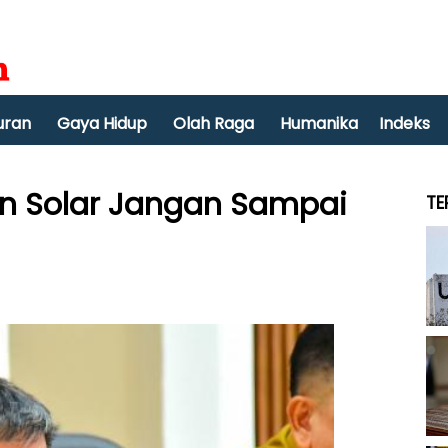
uran
Gaya Hidup
Olah Raga
Humanika
Indeks
aan Solar Jangan Sampai
TE