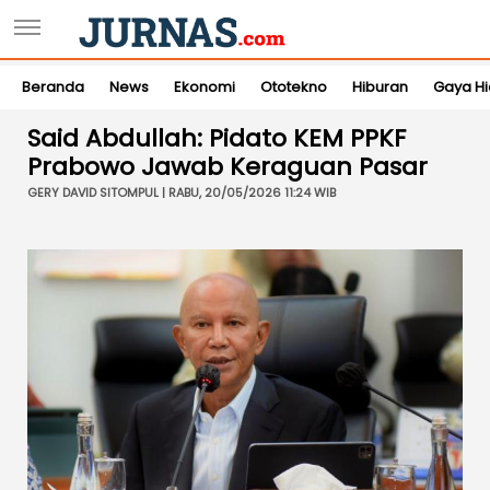
Beranda
News
Ekonomi
Ototekno
Hiburan
Gaya H
Said Abdullah: Pidato KEM PPKF
Prabowo Jawab Keraguan Pasar
GERY DAVID SITOMPUL | RABU, 20/05/2026 11:24 WIB