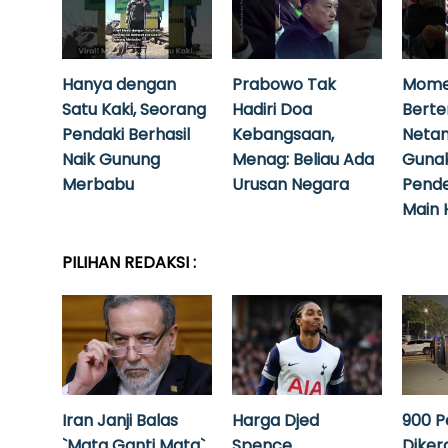
Hanya dengan
Prabowo Tak
Mome
Satu Kaki, Seorang
Hadiri Doa
Bert
Pendaki Berhasil
Kebangsaan,
Neta
Naik Gunung
Menag: Beliau Ada
Guna
Merbabu
Urusan Negara
Pende
Main 
PILIHAN REDAKSI :
Iran Janji Balas
Harga Djed
900 P
`Mata Ganti Mata`
Spence
Diker