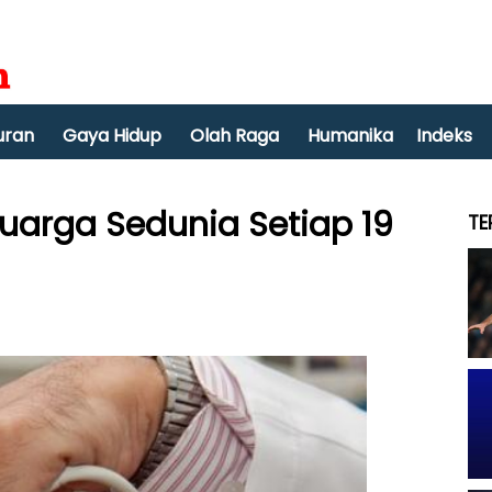
uran
Gaya Hidup
Olah Raga
Humanika
Indeks
luarga Sedunia Setiap 19
TE