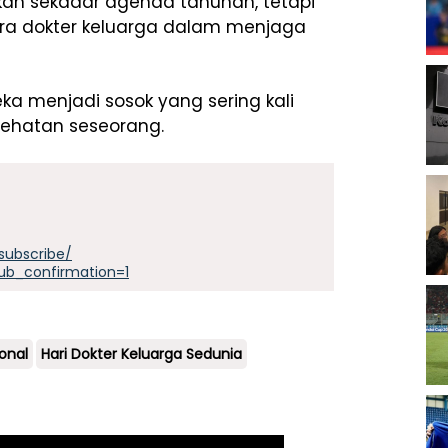
an sekadar agenda tahunan, tetapi
ara dokter keluarga dalam menjaga
eka menjadi sosok yang sering kali
esehatan seseorang.
subscribe/
ub_confirmation=1
onal
Hari Dokter Keluarga Sedunia