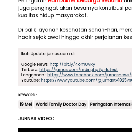
Peringatan
Hari Dokter Keluarga Sedunia
buk
juga pengingat akan besarnya kontribusi p
kualitas hidup masyarakat.
Di balik layanan kesehatan sehari-hari, mer
hadir sejak awal hingga akhir perjalanan k
Ikuti Update jurnas.com di
Google News:
http://bit.ly/4omUVRy
Terbaru:
https://jurnas.com/redir.php?p=latest
Langganan :
https://www.facebook.com/jurnasnews/
Youtube:
https://www.youtube.com/@jurnastv1825?s
KEYWORD :
19 Mei
World Family Doctor Day
Peringatan Internasi
JURNAS VIDEO :