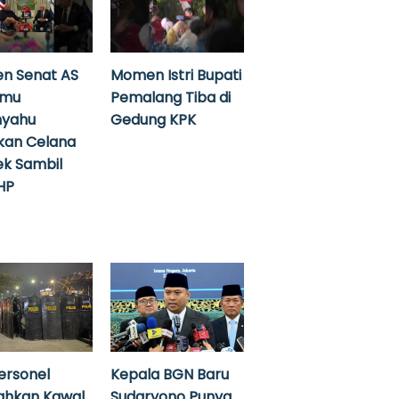
n Senat AS
Momen Istri Bupati
emu
Pemalang Tiba di
nyahu
Gedung KPK
kan Celana
k Sambil
HP
ersonel
Kepala BGN Baru
ahkan Kawal
Sudaryono Punya